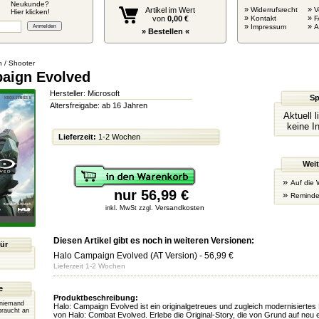
Neukunde?
»
»
Artikel im Wert
Widerrufsrecht
V
Hier klicken!
»
»
von
0,00 €
Kontakt
F
»
»
Impressum
» Bestellen «
n / Shooter
aign Evolved
Hersteller: Microsoft
Sp
Altersfreigabe: ab 16 Jahren
Aktuell 
keine I
Lieferzeit:
1-2 Wochen
Weit
»
Auf die 
nur 56,99 €
»
Reminde
Versandkosten
inkl. MwSt zzgl.
Diesen Artikel gibt es noch in weiteren Versionen:
für
Halo Campaign Evolved (AT Version)
- 56,99 €
Lieferzeit 1-2 Wochen
e
Produktbeschreibung:
r niemand
Halo: Campaign Evolved ist ein originalgetreues und zugleich modernisier
braucht an
von Halo: Combat Evolved. Erlebe die Original-Story, die von Grund auf neu e