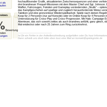
hochauflösender Grafik, aktualisierten Zwischensequenzen und einer verfei
t als
drei brandneuer Prequel-Missionen mit dem Master Chief und Sgt. Johnson. E
aufen
Waffen, Fahrzeugen, Feinden und Gameplay-verändernden „Skulls“ – optional
das Kampfgeschehen auf spaßige und zugleich herausfordernde Weise veränd
Taktiken und eine grenzenlose Wiederspielbarkeit. Spiele nach deinen Regeln:
eviews
Koop für 2 Personen (nur auf Konsole) oder im Online-Koop für 4 Personen in
Unterstützung für Cross-Play und Cross-Progression. Mit Halo: Campaign Ev
Abenteuer, das sich sowohl zeitlos als auch brandneu anfühlt, ganz gleich, 
Mal entdeckst oder nach 25 Jahren zum Ring zurückkehrst.
Bewertung
unden
-----------------------------------------------
Ist Dir ein Fehler in der Artikelbeschreibung aufgefallen oder Du hast Informatio
tungen
Dann schreib uns doch bitte eben kurz eine Mail an
kontakt@spielegrotte.de