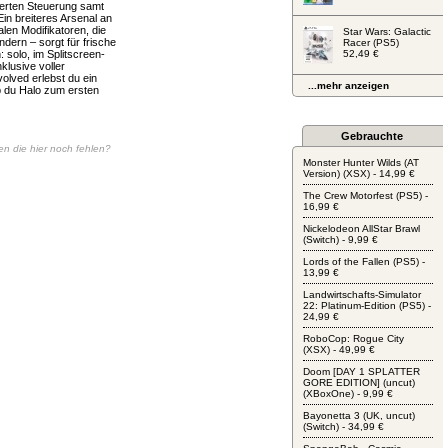
nerten Steuerung samt
in breiteres Arsenal an
en Modifikatoren, die
Star Wars: Galactic
ern – sorgt für frische
Racer (PS5)
 solo, im Splitscreen-
52,49 €
klusive voller
olved erlebst du ein
...mehr anzeigen
ob du Halo zum ersten
Gebrauchte
nen die hier noch fehlen?
Monster Hunter Wilds (AT
Version) (XSX) - 14,99 €
The Crew Motorfest (PS5) -
16,99 €
Nickelodeon AllStar Brawl
(Switch) - 9,99 €
Lords of the Fallen (PS5) -
13,99 €
Landwirtschafts-Simulator
22: Platinum-Edition (PS5) -
24,99 €
RoboCop: Rogue City
(XSX) - 49,99 €
Doom [DAY 1 SPLATTER
GORE EDITION] (uncut)
(XBoxOne) - 9,99 €
Bayonetta 3 (UK, uncut)
(Switch) - 34,99 €