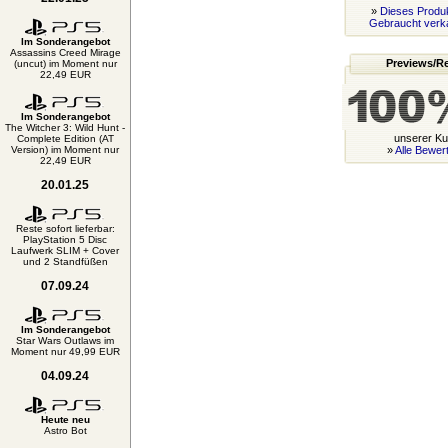
»
Dieses Produk
Gebraucht verk
Im Sonderangebot
Assassins Creed Mirage
Previews/R
(uncut) im Moment nur
22,49 EUR
Im Sonderangebot
The Witcher 3: Wild Hunt -
unserer K
Complete Edition (AT
Version) im Moment nur
»
Alle Bewer
22,49 EUR
20.01.25
Reste sofort lieferbar:
PlayStation 5 Disc
Laufwerk SLIM + Cover
und 2 Standfüßen
07.09.24
Im Sonderangebot
Star Wars Outlaws im
Moment nur 49,99 EUR
04.09.24
Heute neu
Astro Bot