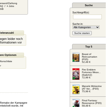
ersand/Zahlung
Suche
/ »
AQ
Jobs
AGB
Suchbegriff(e):
Suche in:
ieleranzahl
liegen leider noch
nformationen vor
Top 5
Beast of
ere Optionen
Reincarnation
(PS5)
Wunschliste
52,49 €
r
Fire Emblem
Fortunes Weav...
(Switch2)
72,99 €
Marvels Wolverine
(AT Ver... (PS5)
75,99 €
Final Fantasy:
tes Remake der Kampagne
Resonance (PS5)
ntwickelt wurde, mit
59,49 €