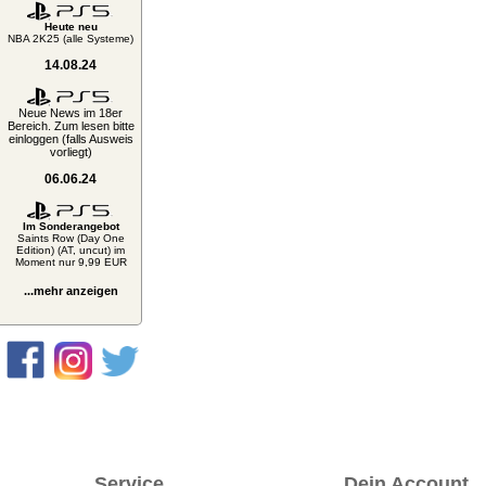
Heute neu
NBA 2K25 (alle Systeme)
14.08.24
Neue News im 18er
Bereich. Zum lesen bitte
einloggen (falls Ausweis
vorliegt)
06.06.24
Im Sonderangebot
Saints Row (Day One
Edition) (AT, uncut) im
Moment nur 9,99 EUR
...mehr anzeigen
Service
Dein Account