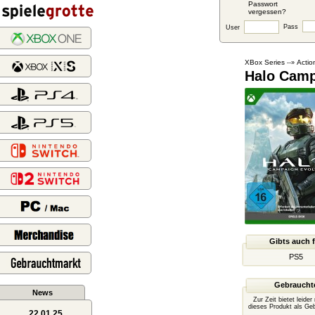
Passwort
vergessen?
Pass
User
XBox Series
Actio
--»
Halo Camp
Gibts auch 
PS5
Gebraucht
News
Zur Zeit bietet leide
dieses Produkt als Ge
22.01.25