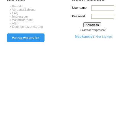
> Kontakt
Username
> Versand/Zahlung
> FAQ
Passwort
> Impressum
> Widerrufsrecht
> AGB
> Datenschutzerklärung
Passwort vergessen?
Neukunde?
Hier klicken!
Vertrag widerrufen