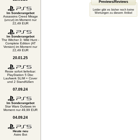
Previews/Reviews
Leider gibt es bisher noch keine
Im Sonderangebot
Wertungen zu diesem Artikel
Assassins Creed Mirage
(uncut) im Moment nur
22,49 EUR
Im Sonderangebot
The Witcher 3: Wild Hunt -
Complete Edition (AT
Version) im Moment nur
22,49 EUR
20.01.25
Reste sofort lieferbar:
PlayStation 5 Disc
Laufwerk SLIM + Cover
und 2 Standfüßen
07.09.24
Im Sonderangebot
Star Wars Outlaws im
Moment nur 49,99 EUR
04.09.24
Heute neu
Astro Bot