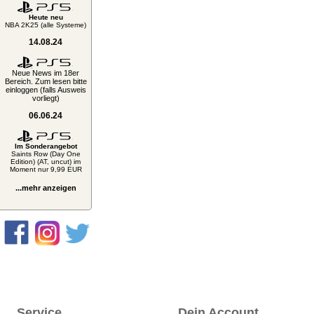
Heute neu
NBA 2K25 (alle Systeme)
14.08.24
Neue News im 18er
Bereich. Zum lesen bitte
einloggen (falls Ausweis
vorliegt)
06.06.24
Im Sonderangebot
Saints Row (Day One
Edition) (AT, uncut) im
Moment nur 9,99 EUR
...mehr anzeigen
Service
Dein Account