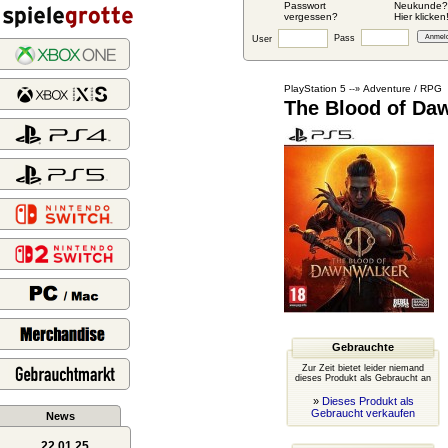
Passwort
Neukunde?
vergessen?
Hier klicken
Pass
User
PlayStation 5
Adventure / RPG
--»
The Blood of Daw
Gebrauchte
Zur Zeit bietet leider niemand
dieses Produkt als Gebraucht an
»
Dieses Produkt als
Gebraucht verkaufen
News
22.01.25