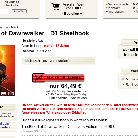
Neukunde?
»
»
Artikel im Wert
Widerrufsrecht
V
Hier klicken!
»
»
von
0,00 €
Kontakt
F
»
»
Impressum
» Bestellen «
nture / RPG
 of Dawnwalker - D1 Steelbook
Hersteller: Atari
Sp
Altersfreigabe:
nur ab 18 Jahre
Aktuell 
Release: 03.09.2026
keine I
Lieferzeit:
jetzt vorbestellen
Weit
»
Auf die 
»
nur 64,49 €
Reminde
Versandkosten
inkl. MwSt zzgl.
+ 3,80 € Aufschlag Eigenhändig
Eigenhändig? Was ist das?
Diesen Artikel dürfen wir Dir leider nur mit vorliegendem Altersnachweis
te
Dir einen Account an und schick uns danach einfach eine Kopie/Scan/D
Ausweises per Whatsapp oder E-Mail zu.
er niemand
ebraucht an
Diesen Artikel gibt es noch in weiteren Versionen:
kt als
The Blood of Dawnwalker - Collectors Edition
- 204,99 €
kaufen
Release 03.09.26