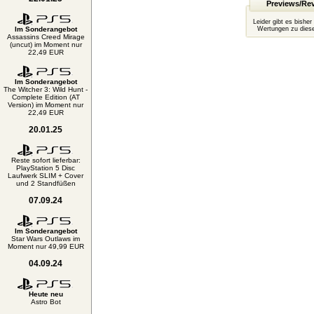
Previews/Re
Leider gibt es bisher
Im Sonderangebot
Wertungen zu diese
Assassins Creed Mirage
(uncut) im Moment nur
22,49 EUR
Im Sonderangebot
The Witcher 3: Wild Hunt -
Complete Edition (AT
Version) im Moment nur
22,49 EUR
20.01.25
Reste sofort lieferbar:
PlayStation 5 Disc
Laufwerk SLIM + Cover
und 2 Standfüßen
07.09.24
Im Sonderangebot
Star Wars Outlaws im
Moment nur 49,99 EUR
04.09.24
Heute neu
Astro Bot