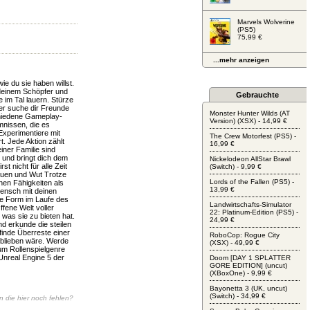
Marvels Wolverine
(PS5)
75,99 €
...mehr anzeigen
e du sie haben willst.
deinem Schöpfer und
Gebrauchte
e im Tal lauern. Stürze
er suche dir Freunde
Monster Hunter Wilds (AT
chiedene Gameplay-
Version) (XSX) - 14,99 €
mnissen, die es
Experimentiere mit
The Crew Motorfest (PS5) -
. Jede Aktion zählt
16,99 €
iner Familie sind
 und bringt dich dem
Nickelodeon AllStar Brawl
t nicht für alle Zeit
(Switch) - 9,99 €
auen und Wut Trotze
Lords of the Fallen (PS5) -
hen Fähigkeiten als
13,99 €
ensch mit deinen
e Form im Laufe des
Landwirtschafts-Simulator
fene Welt voller
22: Platinum-Edition (PS5) -
was sie zu bieten hat.
24,99 €
d erkunde die steilen
finde Überreste einer
RoboCop: Rogue City
geblieben wäre. Werde
(XSX) - 49,99 €
um Rollenspielgenre
 Unreal Engine 5 der
Doom [DAY 1 SPLATTER
GORE EDITION] (uncut)
(XBoxOne) - 9,99 €
Bayonetta 3 (UK, uncut)
(Switch) - 34,99 €
en die hier noch fehlen?