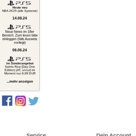
Heute neu
NBA 2K25 (alle Systeme)
14.08.24
Neue News im 18er
Bereich. Zum lesen bitte
einloggen (falls Ausweis
vorliegt)
06.06.24
Im Sonderangebot
Saints Row (Day One
Edition) (AT, uncut) im
Moment nur 9,99 EUR
...mehr anzeigen
Service
Dein Account