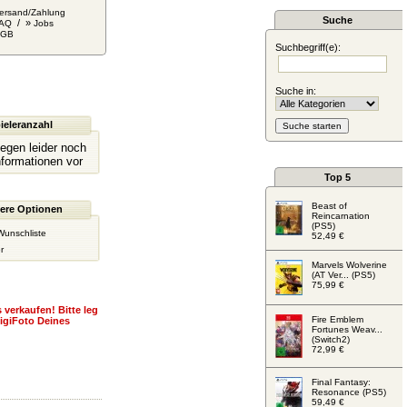
ersand/Zahlung
Suche
/ »
AQ
Jobs
AGB
Suchbegriff(e):
Suche in:
ieleranzahl
liegen leider noch
nformationen vor
Top 5
Beast of
ere Optionen
Reincarnation
(PS5)
Wunschliste
52,49 €
r
Marvels Wolverine
(AT Ver... (PS5)
75,99 €
 verkaufen! Bitte leg
Fire Emblem
igiFoto Deines
Fortunes Weav...
(Switch2)
72,99 €
Final Fantasy:
Resonance (PS5)
59,49 €