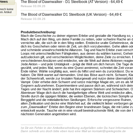
views
The Blood of Dawnwalker - D1 Steelbook (AT Version)
- 64,49 €
Release 03.09.26
 noch keine
m Artikel
The Blood of Dawnwalker D1 Steelbook (UK Version)
- 64,49 €
Release 03.09.26
Produktbeschreibung:
Mach die Geschichte zu deiner eigenen Erlebe und gestalte die Handlung so, wi
Mach dich auf den Weg, um deine Familie zu retten, oder schwöre Rache an 
vernichte alle, die sich dir in den Weg stellen. Entdecke uralte Geheimnisse, di
dich ins Geschehen oder nimm dir Zeit, um dich vorzubereiten. Gehe allein od
und schmiede unwahrscheinliche Allianzen. Tag und Nacht Erlebe zwei vers
Loops mit unterschiedlichen Fähigkeiten, aus denen du wählen kannst, Gehei
aufzudecken gilt, und verschiedenen Möglichkeiten, deine Ziele zu erreichen. 
verschiedenen Ansätzen und entdecke, wie die Welt auf deine Aktionen reagiert
Jede Aktion – und jede Untätigkeit – prägt die Welt um dich herum. Die Tage de
gezählt, und jedes Mal, wenn du eine Quest annimmst, schreitet die Zeit voran
Ende näher. Wähle sorgfältig aus, wem du hilfst und wen du zurücklässt. Du wirs
haben. Die Welt wartet auf niemanden. Und das Böse auch nicht. Schwert, Kl
der Schwerkraft, werde zur brutalen Naturgewalt und nutze deine übernatürlic
Vampir. Oder erhebe dein Schwert und setze mächtige Magie ein, um es als M
Gegnern aufzunehmen. Experimentiere und passe dich an, während sich dein
Tages und der Nacht ändert; jede hat ihre eigenen Stärken und Schwächen. Of
Abenteuer Wage dich durch die handgefertigte offene Welt und entdecke alles, 
Streife durch die üppigen Wälder, die weiten Ebenen, die tückischen Sümpfe un
Berggipfel und die mittelalterlichen Siedlungen. Erforsche vergessene Ruinen, 
alten Zivilisation und decke eine Wahrheit auf, die vielleicht lieber verborgen 
zum „Dawnwalker“ Erlebe den Beginn einer brandneuen Saga, die mit Liebe z
entwickelt wurde. Tauche ein in eine visuell beeindruckende Welt, die von der
nächsten Generation angetrieben wird.
-----------------------------------------------
Ist Dir ein Fehler in der Artikelbeschreibung aufgefallen oder Du hast Information
Dann schreib uns doch bitte eben kurz eine Mail an
kontakt@spielegrotte.de