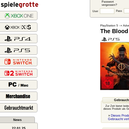
Passwort
vergessen?
Pass
User
PlayStation 5
Adve
--»
The Blood
Gebrauch
Zur Zeit bietet leid
dieses Produkt als G
»
Dieses Produ
Gebraucht ver
News
22.01.25