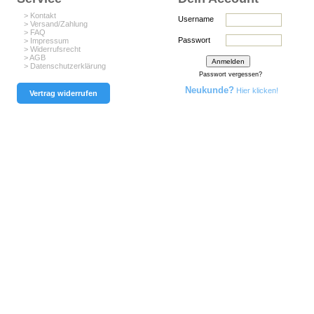
> Kontakt
Username
> Versand/Zahlung
> FAQ
Passwort
> Impressum
> Widerrufsrecht
> AGB
> Datenschutzerklärung
Passwort vergessen?
Neukunde?
Hier klicken!
Vertrag widerrufen