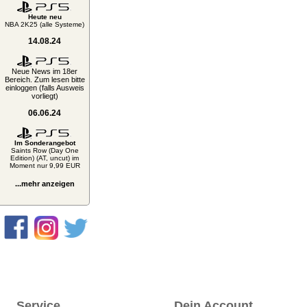
Heute neu
NBA 2K25 (alle Systeme)
14.08.24
Neue News im 18er
Bereich. Zum lesen bitte
einloggen (falls Ausweis
vorliegt)
06.06.24
Im Sonderangebot
Saints Row (Day One
Edition) (AT, uncut) im
Moment nur 9,99 EUR
...mehr anzeigen
Service
Dein Account