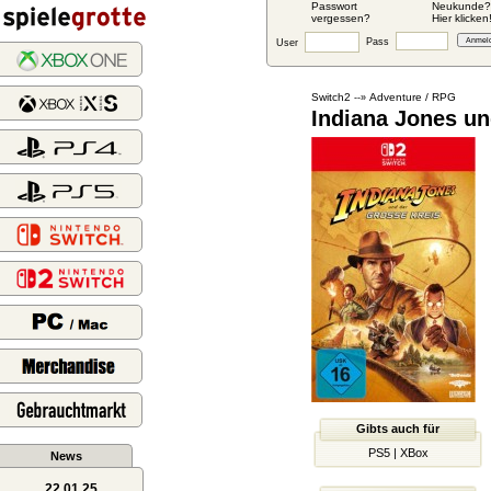
Passwort
Neukunde?
vergessen?
Hier klicken
Pass
User
Switch2
Adventure / RPG
--»
Indiana Jones un
Gibts auch für
PS5
|
XBox
News
22.01.25