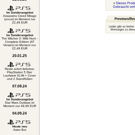
»
Dieses Produ
Gebraucht ver
Im Sonderangebot
Assassins Creed Mirage
Previews/Re
(uncut) im Moment nur
22,49 EUR
Leider gibt es bisher
Wertungen zu diese
Im Sonderangebot
The Witcher 3: Wild Hunt -
Complete Edition (AT
Version) im Moment nur
22,49 EUR
20.01.25
Reste sofort lieferbar:
PlayStation 5 Disc
Laufwerk SLIM + Cover
und 2 Standfüßen
07.09.24
Im Sonderangebot
Star Wars Outlaws im
Moment nur 49,99 EUR
04.09.24
Heute neu
Astro Bot