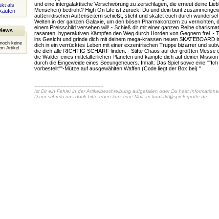
und eine intergalaktische Verschwörung zu zerschlagen, die erneut deine Lieb
kt als
Menschen) bedroht? High On Life ist zurück! Du und dein bunt zusammengew
kaufen
außerirdischen Außenseitern schießt, sticht und skatet euch durch wundersch
Welten in der ganzen Galaxie, um den bösen Pharmakonzern zu vernichten, 
einem Preisschild versehen will! - Schieß dir mit einer ganzen Reihe charismat
views
rasanten, hyperaktiven Kämpfen den Weg durch Horden von Gegnern frei. - Tri
ins Gesicht und grinde dich mit deinem mega-krassen neuen SKATEBOARD in d
 noch keine
dich in ein verrücktes Leben mit einer exzentrischen Truppe bizarrer und su
m Artikel
die dich alle RICHTIG SCHARF finden. - Stifte Chaos auf der größten Messe de
die Wälder eines mittelalterlichen Planeten und kämpfe dich auf deiner Missi
durch die Eingeweide eines Seeungeheuers. Inhalt: Das Spiel sowie eine ""Ich
vorbestellt""-Mütze auf ausgewählten Waffen (Code liegt der Box bei) "
-----------------------------------------------
Ist Dir ein Fehler in der Artikelbeschreibung aufgefallen oder Du hast Information
Dann schreib uns doch bitte eben kurz eine Mail an
kontakt@spielegrotte.de