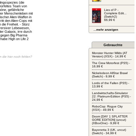
lingsspezies (die
ürfeltes Team von
öne, gefährliche
Lies of P -
der Menschenleben mit
Complete Edit...
(Switch2)
ischer Alien-Waffen in
66,99 €
tt den Alien-Cops mit
ie Freiheit. - Stürz
bversiver Lebewesen,
...mehr anzeigen
r Galaxis, irre durch
on gegen Big Pharma
 habe High on Life 2
Gebrauchte
Monster Hunter Wilds (AT
Version) (XSX) - 14,99 €
en die hier noch fehlen?
The Crew Motorfest (PS5) -
16,99 €
Nickelodeon AllStar Brawl
(Switch) - 9,99 €
Lords of the Fallen (PS5) -
13,99 €
Landwirtschafts-Simulator
22: Platinum-Edition (PS5) -
24,99 €
RoboCop: Rogue City
(XSX) - 49,99 €
Doom [DAY 1 SPLATTER
GORE EDITION] (uncut)
(XBoxOne) - 9,99 €
Bayonetta 3 (UK, uncut)
(Switch) - 34,99 €