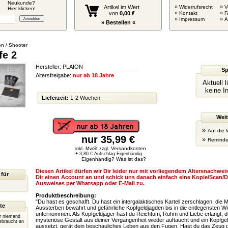
Neukunde?
»
»
Artikel im Wert
Widerrufsrecht
V
Hier klicken!
»
»
von
0,00 €
Kontakt
F
»
»
Impressum
» Bestellen «
on / Shooter
fe 2
Hersteller: PLAION
Sp
Altersfreigabe:
nur ab 18 Jahre
Aktuell 
keine I
Lieferzeit:
1-2 Wochen
Weit
»
Auf die 
nur 35,99 €
»
Reminde
Versandkosten
inkl. MwSt zzgl.
+ 3,80 € Aufschlag Eigenhändig
Eigenhändig? Was ist das?
Diesen Artikel dürfen wir Dir leider nur mit vorliegendem Altersnachweis
 für
Dir einen Account an und schick uns danach einfach eine Kopie/Scan/D
Ausweises per Whatsapp oder E-Mail zu.
Produktbeschreibung:
"Du hast es geschafft. Du hast ein intergalaktisches Kartell zerschlagen, die
te
Aussterben bewahrt und gefährliche Kopfgeldjagden bis in die entlegensten Wi
unternommen. Als Kopfgeldjäger hast du Reichtum, Ruhm und Liebe erlangt, d
er niemand
mysteriöse Gestalt aus deiner Vergangenheit wieder auftaucht und ein Kopfge
ebraucht an
aussetzt, gerät dein beschauliches Leben aus den Fugen. Hast du das Zeug da