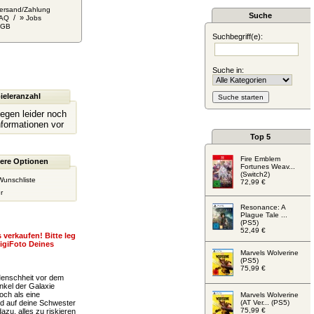
ersand/Zahlung
Suche
/ »
AQ
Jobs
AGB
Suchbegriff(e):
Suche in:
ieleranzahl
liegen leider noch
nformationen vor
Top 5
Fire Emblem
ere Optionen
Fortunes Weav...
(Switch2)
Wunschliste
72,99 €
r
Resonance: A
Plague Tale ...
(PS5)
52,49 €
 verkaufen! Bitte leg
igiFoto Deines
Marvels Wolverine
(PS5)
75,99 €
 Menschheit vor dem
nkel der Galaxie
och als eine
Marvels Wolverine
ld auf deine Schwester
(AT Ver... (PS5)
75,99 €
zu, alles zu riskieren