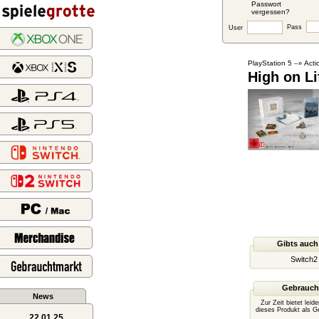
Passwort
vergessen?
Pass
User
PlayStation 5
Acti
--»
High on Li
Gibts auch
Switch2
Gebrauch
News
Zur Zeit bietet leid
dieses Produkt als G
22.01.25