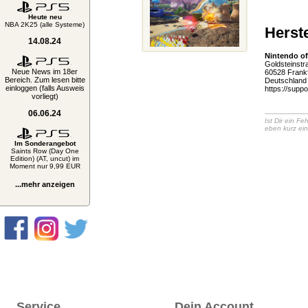
Heute neu
NBA 2K25 (alle Systeme)
Herste
14.08.24
Nintendo of
Goldsteinstr
Neue News im 18er
60528 Frankf
Bereich. Zum lesen bitte
Deutschland
einloggen (falls Ausweis
https://supp
vorliegt)
06.06.24
---------------------
Ist Dir ein F
eben kurz ei
Im Sonderangebot
Saints Row (Day One
Edition) (AT, uncut) im
Moment nur 9,99 EUR
...mehr anzeigen
Service
Dein Account