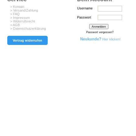
> Kontakt
Username
> Versand/Zahlung
> FAQ
Passwort
> Impressum
> Widerrufsrecht
> AGB
> Datenschutzerklärung
Passwort vergessen?
Neukunde?
Hier klicken!
Vertrag widerrufen