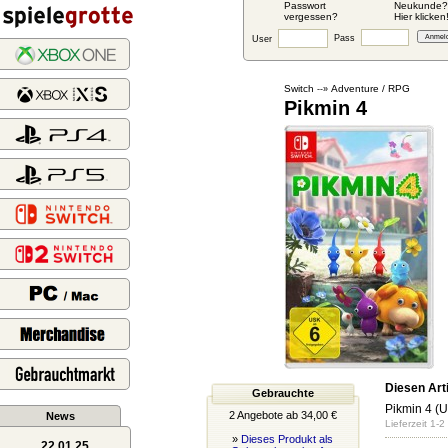
Passwort
Neukunde?
vergessen?
Hier klicken
Pass
User
Switch
Adventure / RPG
--»
Pikmin 4
Diesen Arti
Gebrauchte
Pikmin 4 (U
2 Angebote ab 34,00 €
News
Lieferzeit 1-
»
Dieses Produkt als
22.01.25