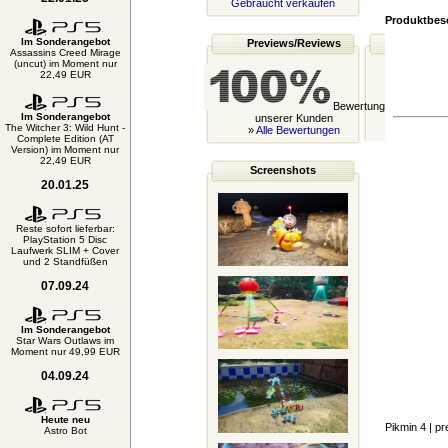
Gebraucht verkaufen
Produktbes
Im Sonderangebot
Previews/Reviews
Assassins Creed Mirage
(uncut) im Moment nur
22,49 EUR
Bewertung
Im Sonderangebot
unserer Kunden
The Witcher 3: Wild Hunt -
»
Alle Bewertungen
Complete Edition (AT
Version) im Moment nur
22,49 EUR
Screenshots
20.01.25
Reste sofort lieferbar:
PlayStation 5 Disc
Laufwerk SLIM + Cover
und 2 Standfüßen
07.09.24
Im Sonderangebot
Star Wars Outlaws im
Moment nur 49,99 EUR
04.09.24
Heute neu
Pikmin 4
| pr
Astro Bot