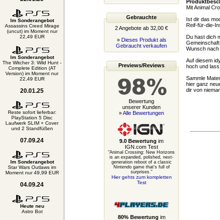
Produktbesc
Mit Animal Cro
Gebrauchte
Ist dir das m
Im Sonderangebot
Reif-für-die-I
Assassins Creed Mirage
2 Angebote ab 32,00 €
(uncut) im Moment nur
22,49 EUR
Du hast dich m
»
Dieses Produkt als
Gemeinschaft g
Gebraucht verkaufen
Wunsch nach u
Im Sonderangebot
Auf diesem id
The Witcher 3: Wild Hunt -
Previews/Reviews
hoch und lass 
Complete Edition (AT
Version) im Moment nur
Sammle Materi
22,49 EUR
hier ganz neu
dir von niema
20.01.25
Bewertung
unserer Kunden
Reste sofort lieferbar:
»
Alle Bewertungen
PlayStation 5 Disc
Laufwerk SLIM + Cover
und 2 Standfüßen
07.09.24
9.0 Bewertung
im
IGN.com Test
"Animal Crossing: New Horizons
is an expanded, polished, next-
Im Sonderangebot
generation reboot of a classic
Star Wars Outlaws im
Nintendo game that's full of
surprises."
Moment nur 49,99 EUR
Hier gehts zum kompletten
Test
04.09.24
Heute neu
Astro Bot
80% Bewertung
im