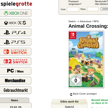
Passwort
Neukunde?
vergessen?
Hier klicken
Pass
User
Switch
Adventure / RPG
--»
Animal Crossing
Back Cover anzeigen
Bestell diese
News
Gibts auch für
so dass er in
Switch2
22.01.25