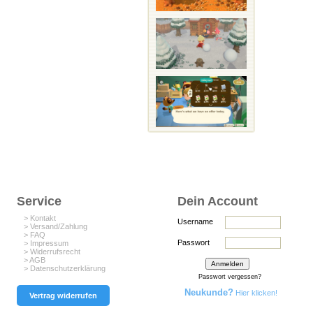
Service
Dein Account
> Kontakt
Username
> Versand/Zahlung
> FAQ
Passwort
> Impressum
> Widerrufsrecht
> AGB
> Datenschutzerklärung
Passwort vergessen?
Neukunde?
Hier klicken!
Vertrag widerrufen