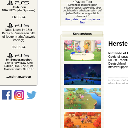
4Players Test
"Nintendos Inseltrip kann
Heute neu
mitunter etwas langweilig, aber
NBA 2K25 (alle Systeme)
auch herrlich erholsam sein - auf
jeden Fall ist er unglaublich
charmant."
14.08.24
Hier gehts zum kompletten
Test
Neue News im 18er
Bereich. Zum lesen bitte
Screenshots
einloggen (falls Ausweis
vorliegt)
Herste
06.06.24
Nintendo of
Goldsteinstra
Im Sonderangebot
60528 Frankfu
Saints Row (Day One
Deutschland
Edition) (AT, uncut) im
https://suppor
Moment nur 9,99 EUR
...mehr anzeigen
-----------------------
Ist Dir ein Fe
eben kurz eine