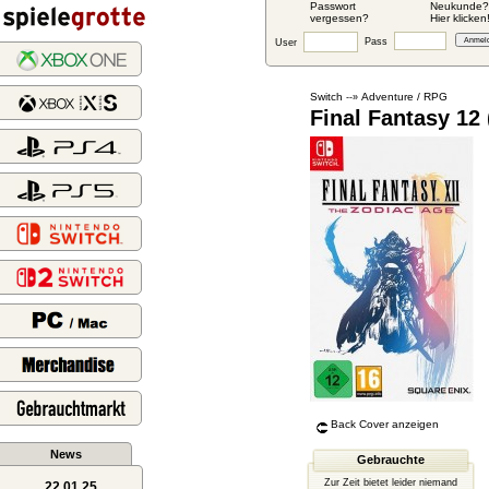
Passwort
Neukunde?
vergessen?
Hier klicken
Pass
User
Switch
Adventure / RPG
--»
Final Fantasy 12 
Back Cover anzeigen
News
Gebrauchte
Zur Zeit bietet leider niemand
22.01.25