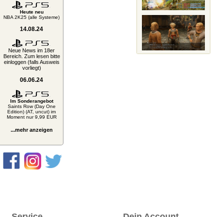
Heute neu
NBA 2K25 (alle Systeme)
14.08.24
Neue News im 18er
Bereich. Zum lesen bitte
einloggen (falls Ausweis
vorliegt)
06.06.24
Im Sonderangebot
Saints Row (Day One
Edition) (AT, uncut) im
Moment nur 9,99 EUR
...mehr anzeigen
Service
Dein Account