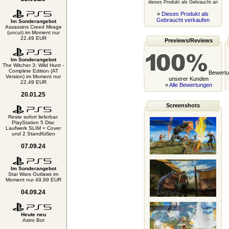
dieses Produkt als Gebraucht an
»
Dieses Produkt als
Gebraucht verkaufen
Im Sonderangebot
Assassins Creed Mirage
(uncut) im Moment nur
22,49 EUR
Previews/Reviews
Im Sonderangebot
The Witcher 3: Wild Hunt -
Complete Edition (AT
Bewertu
Version) im Moment nur
unserer Kunden
22,49 EUR
»
Alle Bewertungen
20.01.25
Screenshots
Reste sofort lieferbar:
PlayStation 5 Disc
Laufwerk SLIM + Cover
und 2 Standfüßen
07.09.24
Im Sonderangebot
Star Wars Outlaws im
Moment nur 49,99 EUR
04.09.24
Heute neu
Astro Bot