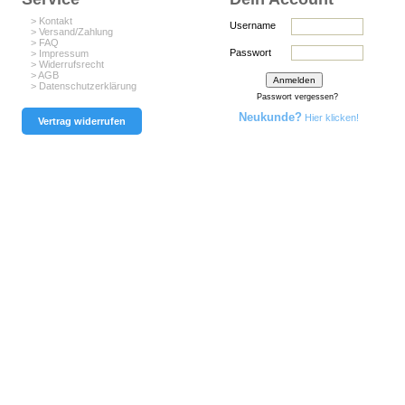
> Kontakt
Username
> Versand/Zahlung
> FAQ
Passwort
> Impressum
> Widerrufsrecht
> AGB
> Datenschutzerklärung
Passwort vergessen?
Neukunde?
Hier klicken!
Vertrag widerrufen