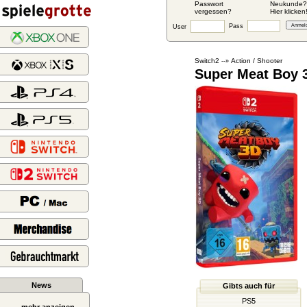
Passwort
Neukunde?
vergessen?
Hier klicken
Pass
User
Switch2
Action / Shooter
--»
Super Meat Boy 
News
Gibts auch für
PS5