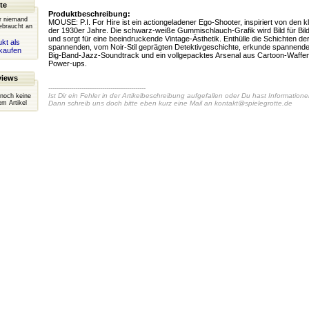
te
Produktbeschreibung:
er niemand
MOUSE: P.I. For Hire ist ein actiongeladener Ego-Shooter, inspiriert von den 
ebraucht an
der 1930er Jahre. Die schwarz-weiße Gummischlauch-Grafik wird Bild für Bil
und sorgt für eine beeindruckende Vintage-Ästhetik. Enthülle die Schichten der
kt als
spannenden, vom Noir-Stil geprägten Detektivgeschichte, erkunde spannen
kaufen
Big-Band-Jazz-Soundtrack und ein vollgepacktes Arsenal aus Cartoon-Waffe
Power-ups.
views
-----------------------------------------------
Ist Dir ein Fehler in der Artikelbeschreibung aufgefallen oder Du hast Information
 noch keine
m Artikel
Dann schreib uns doch bitte eben kurz eine Mail an
kontakt@spielegrotte.de