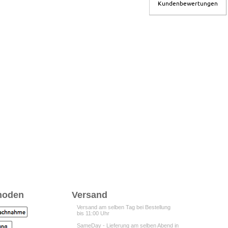
Kundenbewertungen
hoden
Versand
Versand am selben Tag bei Bestellung
bis 11:00 Uhr
SameDay - Lieferung am selben Abend in