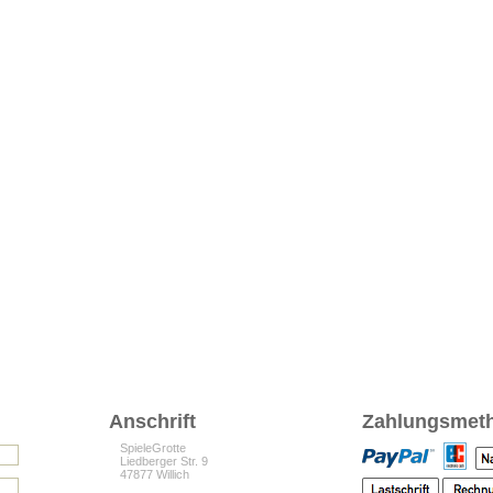
Anschrift
Zahlungsmet
SpieleGrotte
Liedberger Str. 9
47877 Willich