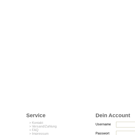
Service
Dein Account
> Kontakt
Username
> Versand/Zahlung
> FAQ
Passwort
> Impressum