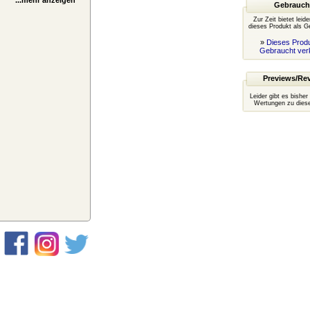
...mehr anzeigen
Gebrauch
Zur Zeit bietet leid
dieses Produkt als G
»
Dieses Produ
Gebraucht ver
Previews/Re
Leider gibt es bisher
Wertungen zu diese