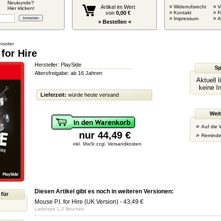
Neukunde?
»
»
Artikel im Wert
Widerrufsrecht
V
Hier klicken!
»
»
von
0,00 €
Kontakt
F
»
»
Impressum
» Bestellen «
hooter
 for Hire
Hersteller: PlaySide
Sp
Altersfreigabe: ab 16 Jahren
Aktuell 
keine I
Lieferzeit:
würde heute versand
Weit
»
Auf die 
nur 44,49 €
»
Reminde
Versandkosten
inkl. MwSt zzgl.
Diesen Artikel gibt es noch in weiteren Versionen:
 für
Mouse P.I. for Hire (UK Version)
- 43,49 €
Lieferzeit 1-2 Wochen