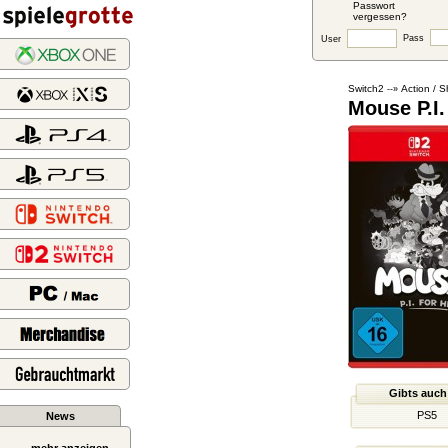
Passwort
vergessen?
Pass
User
Switch2
Action / S
--»
Mouse P.I.
Gibts auch
PS5
News