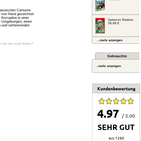
klassischen Cartoons
d von Hand gezeichnet
 Korruption in einer
Splatoon Raiders
de Umgebungen, einen
56,99 €
n und verheerenden
...mehr anzeigen
en die hier noch fehlen?
Gebrauchte
...mehr anzeigen
Kundenbewertung
4.97
/ 5.00
SEHR GUT
aus 1260