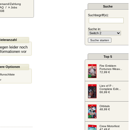
ersand/Zahlung
Suche
/ »
AQ
Jobs
AGB
Suchbegriff(e):
Suche in:
ieleranzahl
liegen leider noch
nformationen vor
Top 5
Fire Emblem
ere Optionen
Fortunes Weav...
72,99 €
Wunschliste
r
Lies of P -
Complete Edit...
66,99 €
Orbitals
48,99 €
Crew Motorfest
47,49 €