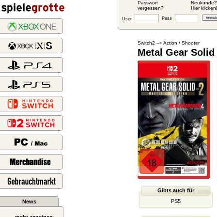
Passwort
Neukunde?
vergessen?
Hier klicken
Pass
User
Switch2
Action / Shooter
--»
Metal Gear Solid
Gibts auch für
PS5
News