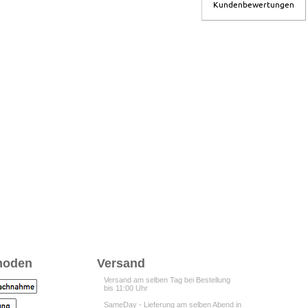
Kundenbewertungen
hoden
Versand
Versand am selben Tag bei Bestellung
bis 11:00 Uhr
SameDay - Lieferung am selben Abend in