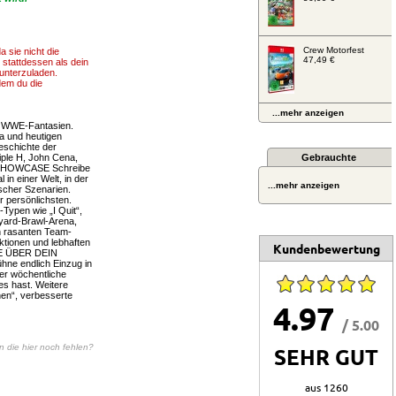
Crew Motorfest
 sie nicht die
47,49 €
 stattdessen als dein
runterzuladen.
dem du die
...mehr anzeigen
e WWE-Fantasien.
a und heutigen
schichte der
ple H, John Cena,
Gebrauchte
K SHOWCASE Schreibe
in einer Welt, in der
...mehr anzeigen
ischer Szenarien.
 persönlichsten.
pen wie „I Quit“,
yard-Brawl-Arena,
n rasanten Team-
ktionen und lebhaften
Kundenbewertung
E ÜBER DEIN
e endlich Einzug in
er wöchentliche
s hast. Weitere
hen“, verbesserte
4.97
/ 5.00
en die hier noch fehlen?
SEHR GUT
aus 1260