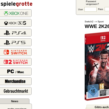
Passwort
vergessen?
Pass
User
Switch2
Sport
--»
WWE 2K2
News
Gibts auch