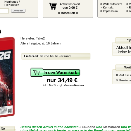
Neukunde?
»
»
Artikel im Wert
Widerrufsrecht
V
Hier klicken!
»
»
von
0,00 €
Kontakt
F
»
»
Impressum
» Bestellen «
6
Hersteller: Take2
Sp
Altersfreigabe: ab 16 Jahren
Aktuell 
keine I
Lieferzeit:
würde heute versand
Weit
»
Auf die 
nur 34,49 €
»
Reminde
Versandkosten
inkl. MwSt zzgl.
Bestell diesen Artikel in den nächsten
3 Stunden
und
50 Minuten
und wi
 für
ohne Mehrkosten noch heute, so dass er in der Regel morgen zugestellt