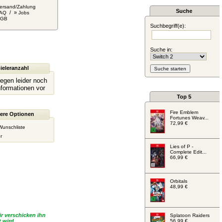
ersand/Zahlung
Suche
/ »
AQ
Jobs
AGB
Suchbegriff(e):
Suche in:
ieleranzahl
liegen leider noch
nformationen vor
Top 5
Fire Emblem
ere Optionen
Fortunes Weav...
72,99 €
Wunschliste
r
Lies of P -
Complete Edit...
66,99 €
Orbitals
48,99 €
r verschicken ihn
Splatoon Raiders
 wird.
56,99 €