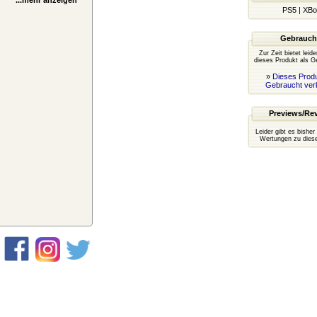
...mehr anzeigen
PS5
|
XBo
Gebrauch
Zur Zeit bietet leid
dieses Produkt als G
»
Dieses Produ
Gebraucht ver
Previews/Re
Leider gibt es bisher
Wertungen zu diese