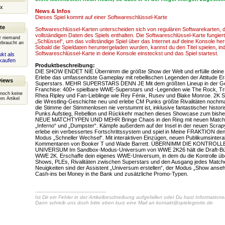
x
News & Infos
Dieses Spiel kommt auf einer Softwareschlüssel-Karte
te
Softwareschlüssel-Karten unterscheiden sich von regulären Softwarekarten, da
vollständigen Daten des Spiels enthalten. Die Softwareschlüssel-Karte fungiert
er niemand
„Schlüssel“, um das vollständige Spiel über das Internet auf deine Konsole he
ebraucht an
Sobald die Spieldaten heruntergeladen wurden, kannst du den Titel spielen, in
Softwareschlüssel-Karte in deine Konsole einsteckst und das Spiel startest.
kt als
kaufen
Produktbeschreibung:
DIE SHOW ENDET NIE Übernimm die größte Show der Welt und erfülle dein
Erlebe das umfassendste Gameplay mit rebellischen Legenden der Attitude Er
views
Superstars. MEHR SUPERSTARS DENN JE Mit dem größten Lineup in der Ge
Franchise: 400+ spielbare WWE-Superstars und -Legenden wie The Rock, Tri
 noch keine
Rhea Ripley und Fan-Lieblinge wie Rey Fénix, Rusev und Blake Monroe. 2
m Artikel
die Wrestling-Geschichte neu und erlebe CM Punks größte Rivalitäten nochmal 
die Stimme der Stimmenlosen nie verstummt ist, inklusive fantastischer histor
Punks Aufstieg, Rebellion und Rückkehr machen dieses Showcase zum bisher
NEUE MATCHTYPEN UND MEHR Bringe Chaos in den Ring mit neuen Match-Ty
„Inferno“ und „Dumpster“. Kämpfe außerdem auf der Insel in der neuen Scrap
erlebe ein verbessertes Fortschrittssystem und spiel in Meine FRAKTION de
Modus „Schneller Wechsel“. Mit interaktiven Einzügen, neuen Publikumsintera
Kommentaren von Booker T und Wade Barrett. ÜBERNIMM DIE KONTROLL
UNIVERSUM Im Sandbox-Modus-Universum von WWE 2K26 hält die Draft-Bühn
WWE 2K. Erschaffe dein eigenes WWE-Universum, in dem du die Kontrolle üb
Shows, PLEs, Rivalitäten zwischen Superstars und den Ausgang jedes Matche
Neuigkeiten sind der Assistent „Universum erstellen“, der Modus „Show anse
Cash-ins bei Money in the Bank und zusätzliche Promo-Typen.
-----------------------------------------------
Ist Dir ein Fehler in der Artikelbeschreibung aufgefallen oder Du hast Information
Dann schreib uns doch bitte eben kurz eine Mail an
kontakt@spielegrotte.de