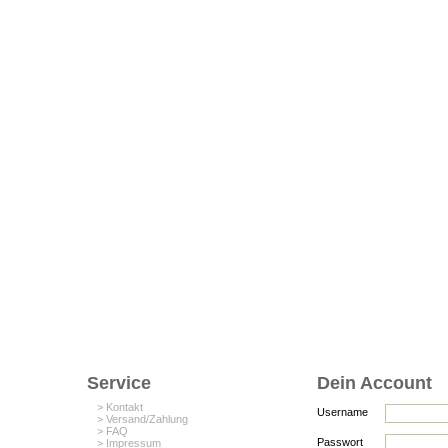
Service
Dein Account
> Kontakt
Username
> Versand/Zahlung
> FAQ
Passwort
> Impressum