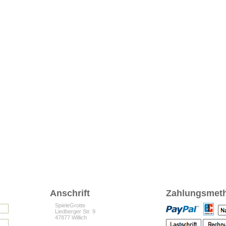
Anschrift
Zahlungsmet
SpieleGrotte
Liedberger Str. 9
47877 Willich