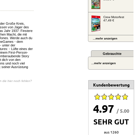
Crew Motorfest
47,49 €
 der Große Kreis,
nissen von Jäger des
as Jahr 1937: Finstere
hen Macht, die mit
a Jones. Werde auch du
...mehr anzeigen
hineGames - dem
- unter der
res: - Lüfte eines der
einem First-Person-
Gebrauchte
atemberaubende Story
t dich von den
ens und noch viel
...mehr anzeigen
k seiner Ausrüstung
en die hier noch fehlen?
Kundenbewertung
4.97
/ 5.00
SEHR GUT
aus 1260