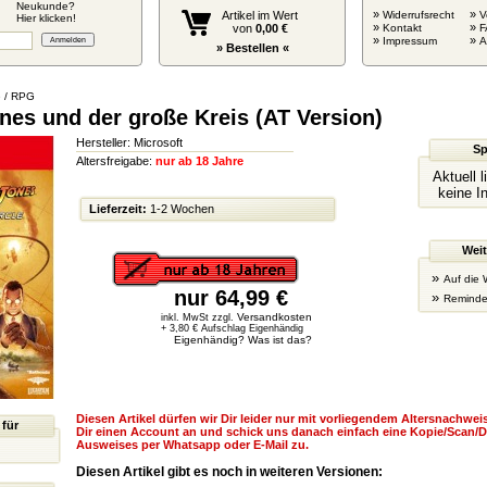
Neukunde?
»
»
Artikel im Wert
Widerrufsrecht
V
Hier klicken!
»
»
von
0,00 €
Kontakt
F
»
»
Impressum
» Bestellen «
 / RPG
nes und der große Kreis (AT Version)
Hersteller: Microsoft
Sp
Altersfreigabe:
nur ab 18 Jahre
Aktuell 
keine I
Lieferzeit:
1-2 Wochen
Weit
»
Auf die 
nur 64,99 €
»
Reminde
Versandkosten
inkl. MwSt zzgl.
+ 3,80 € Aufschlag Eigenhändig
Eigenhändig? Was ist das?
Diesen Artikel dürfen wir Dir leider nur mit vorliegendem Altersnachweis
 für
Dir einen Account an und schick uns danach einfach eine Kopie/Scan/D
Ausweises per Whatsapp oder E-Mail zu.
Diesen Artikel gibt es noch in weiteren Versionen: