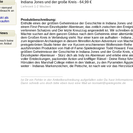
te
Indiana Jones und der große Kreis
- 64,99 €
Lieferzeit 1-2 Wochen
er niemand
ebraucht an
kt als
Produktbeschreibung:
kaufen
Enthülle eines der größten Geheimnisse der Geschichte in Indiana Jones und
einem First-Person-Einzelspieler-Abenteuer, das zeitlich zwischen den Ereig
verlorenen Schatzes und Der letzte Kreuzzug angesiedelt ist. Wir schreiben d
views
Mächte suchen auf dem ganzen Globus nach dem Geheimnis einer altertümlic
dem Großen Kreis in Verbindung steht. Nur einer kann sie aufhalten - Indian
 noch keine
zum legendären Archäologen in diesem filmreifen Action-Adventure von Mac
m Artikel
preisgekrönten Studio hinter der vor Kurzem erschienenen Wolfenstein-Reihe 
ausführenden Produktion von Hall-of-Fame-Spieledesigner Todd Howard. Featu
größten Geheimnisse der Geschichte in Indiana Jones und der Große Kreis, 
Einzelspieler-Abenteuer - Stürz dich als Indy ins Abenteuer und erlebe eine 
voller Entdeckungen, packender Action und kniffliger Rätsel - Deine Reise führ
Hörsälen des Marshall College mitten in den Vatikan, zu den Pyramiden Ägypt
weiter - Indianas Markenzeichen, die Peitsche, ist nach wie vor das Herzstüc
-----------------------------------------------
Ist Dir ein Fehler in der Artikelbeschreibung aufgefallen oder Du hast Information
Dann schreib uns doch bitte eben kurz eine Mail an
kontakt@spielegrotte.de