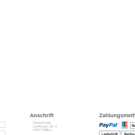
Anschrift
Zahlungsmet
SpieleGrotte
Liedberger Str. 9
47877 Willich