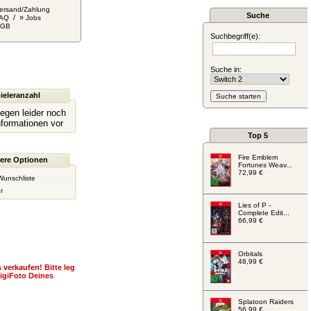
ersand/Zahlung
Suche
/ »
AQ
Jobs
AGB
Suchbegriff(e):
Suche in:
ieleranzahl
liegen leider noch
nformationen vor
Top 5
Fire Emblem
ere Optionen
Fortunes Weav...
72,99 €
Wunschliste
r
Lies of P -
Complete Edit...
66,99 €
Orbitals
48,99 €
 verkaufen! Bitte leg
igiFoto Deines
Splatoon Raiders
56,99 €