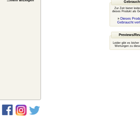
...mehr anzeigen
Gebrauch
Zur Zeit bietet leid
dieses Produkt als G
»
Dieses Produ
Gebraucht ver
Previews/Re
Leider gibt es bisher
Wertungen zu diese