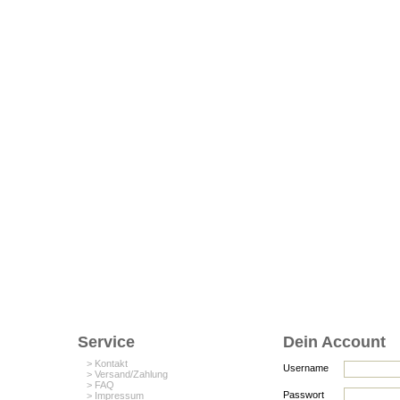
Service
Dein Account
> Kontakt
Username
> Versand/Zahlung
> FAQ
Passwort
> Impressum