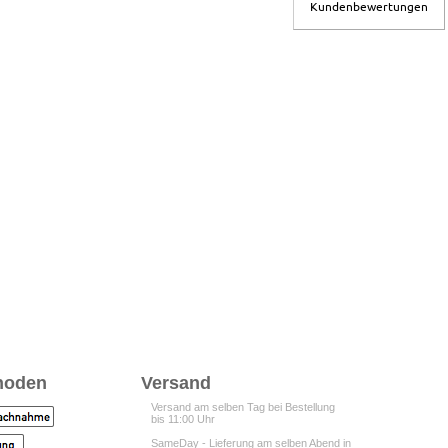
Kundenbewertungen
hoden
Versand
Versand am selben Tag bei Bestellung
bis 11:00 Uhr
SameDay - Lieferung am selben Abend in