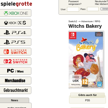
Passwort
Neukunde?
vergessen?
Hier klicken
Pass
User
Switch2
Adventure / RPG
--»
Witchs Bakery
Gibts auch für
News
PS5