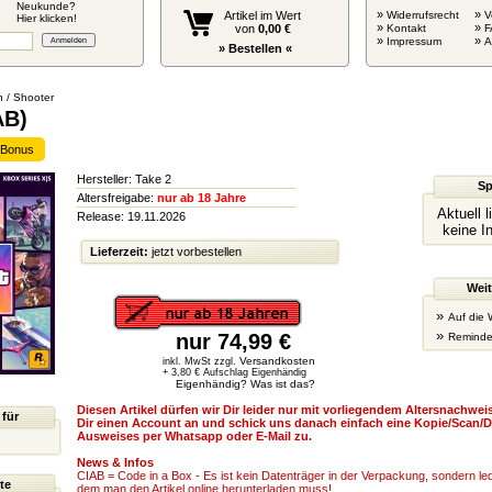
Neukunde?
»
»
Artikel im Wert
Widerrufsrecht
V
Hier klicken!
»
»
von
0,00 €
Kontakt
F
»
»
Impressum
» Bestellen «
n / Shooter
AB)
r Bonus
Hersteller: Take 2
Sp
Altersfreigabe:
nur ab 18 Jahre
Aktuell 
Release: 19.11.2026
keine I
Lieferzeit:
jetzt vorbestellen
Weit
»
Auf die 
»
nur 74,99 €
Reminde
Versandkosten
inkl. MwSt zzgl.
+ 3,80 € Aufschlag Eigenhändig
Eigenhändig? Was ist das?
Diesen Artikel dürfen wir Dir leider nur mit vorliegendem Altersnachweis
 für
Dir einen Account an und schick uns danach einfach eine Kopie/Scan/D
Ausweises per Whatsapp oder E-Mail zu.
News & Infos
CIAB = Code in a Box - Es ist kein Datenträger in der Verpackung, sondern ledi
te
dem man den Artikel online herunterladen muss!