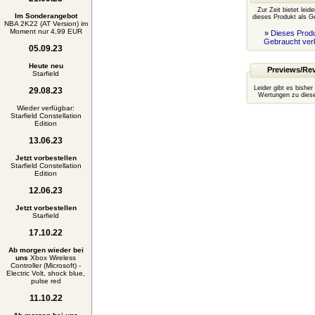
Zur Zeit bietet leid
Im Sonderangebot
dieses Produkt als G
NBA 2K22 (AT Version) im
Moment nur 4,99 EUR
»
Dieses Produ
Gebraucht ver
05.09.23
Heute neu
Previews/Re
Starfield
Leider gibt es bisher
29.08.23
Wertungen zu diese
Wieder verfügbar:
Starfield Constellation
Edition
13.06.23
Jetzt vorbestellen
Starfield Constellation
Edition
12.06.23
Jetzt vorbestellen
Starfield
17.10.22
Ab morgen wieder bei
uns
Xbox Wireless
Controller (Microsoft) -
Electric Volt, shock blue,
pulse red
11.10.22