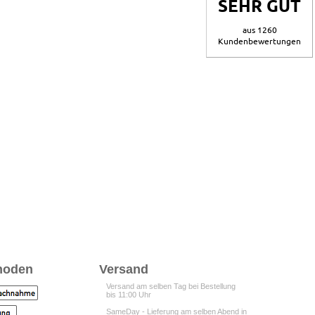
SEHR GUT
aus 1260
Kundenbewertungen
hoden
Versand
Versand am selben Tag bei Bestellung
bis 11:00 Uhr
SameDay - Lieferung am selben Abend in