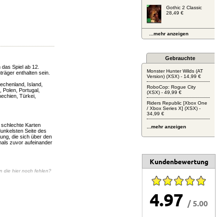
Gothic 2 Classic
28,49 €
...mehr anzeigen
Gebrauchte
 das Spiel ab 12.
Monster Hunter Wilds (AT
räger enthalten sein.
Version) (XSX) - 14,99 €
echenland, Island,
RoboCop: Rogue City
, Polen, Portugal,
(XSX) - 49,99 €
echien, Türkei,
Riders Republic [Xbox One
/ Xbox Series X] (XSX) -
34,99 €
 schlechte Karten
...mehr anzeigen
dunkelsten Seite des
ung, die sich über den
mals zuvor aufeinander
Kundenbewertung
en die hier noch fehlen?
4.97
/ 5.00