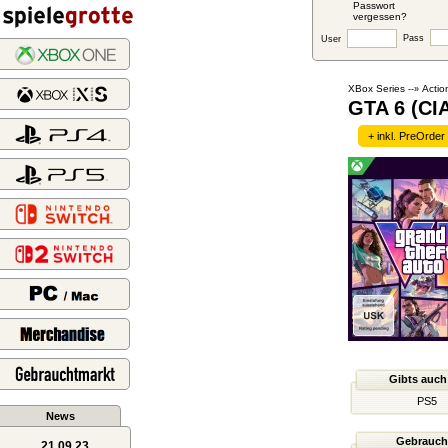
Passwort
vergessen?
Pass
User
XBox Series
Actio
--»
GTA 6 (CI
+ inkl. PreOrde
Gibts auch
PS5
News
Gebrauch
21.09.23