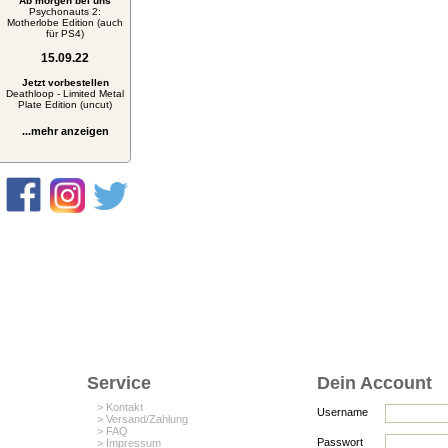
Ab morgen bei uns
Psychonauts 2:
Motherlobe Edition (auch
für PS4)
15.09.22
Jetzt vorbestellen
Deathloop - Limited Metal
Plate Edition (uncut)
...mehr anzeigen
Service
Dein Account
> Kontakt
Username
> Versand/Zahlung
> FAQ
Passwort
> Impressum