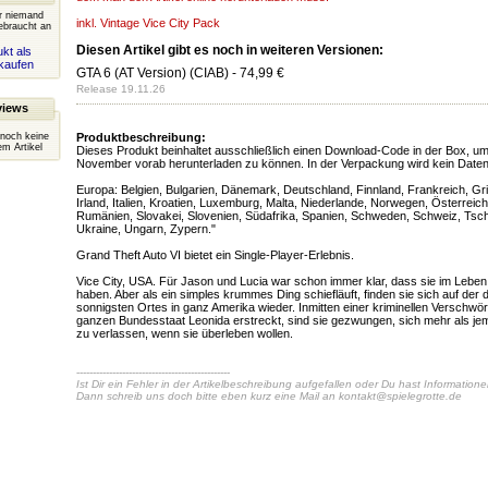
er niemand
inkl. Vintage Vice City Pack
ebraucht an
Diesen Artikel gibt es noch in weiteren Versionen:
kt als
kaufen
GTA 6 (AT Version) (CIAB)
- 74,99 €
Release 19.11.26
views
 noch keine
Produktbeschreibung:
m Artikel
Dieses Produkt beinhaltet ausschließlich einen Download-Code in der Box, um
November vorab herunterladen zu können. In der Verpackung wird kein Datent
Europa: Belgien, Bulgarien, Dänemark, Deutschland, Finnland, Frankreich, Gri
Irland, Italien, Kroatien, Luxemburg, Malta, Niederlande, Norwegen, Österreich
Rumänien, Slovakei, Slovenien, Südafrika, Spanien, Schweden, Schweiz, Tsch
Ukraine, Ungarn, Zypern."
Grand Theft Auto VI bietet ein Single-Player-Erlebnis.
Vice City, USA. Für Jason und Lucia war schon immer klar, dass sie im Leben
haben. Aber als ein simples krummes Ding schiefläuft, finden sie sich auf der 
sonnigsten Ortes in ganz Amerika wieder. Inmitten einer kriminellen Verschwör
ganzen Bundesstaat Leonida erstreckt, sind sie gezwungen, sich mehr als je
zu verlassen, wenn sie überleben wollen.
-----------------------------------------------
Ist Dir ein Fehler in der Artikelbeschreibung aufgefallen oder Du hast Information
Dann schreib uns doch bitte eben kurz eine Mail an
kontakt@spielegrotte.de