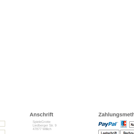
Anschrift
Zahlungsmet
SpieleGrotte
Liedberger Str. 9
47877 Willich