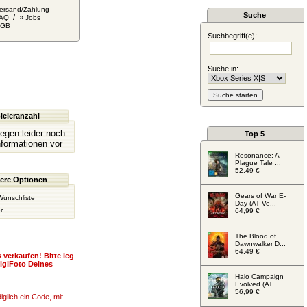
ersand/Zahlung
Suche
/ »
AQ
Jobs
AGB
Suchbegriff(e):
Suche in:
ieleranzahl
liegen leider noch
Top 5
nformationen vor
Resonance: A
Plague Tale ...
52,49 €
ere Optionen
Gears of War E-
Wunschliste
Day (AT Ve...
r
64,99 €
The Blood of
Dawnwalker D...
64,49 €
 verkaufen! Bitte leg
igiFoto Deines
Halo Campaign
Evolved (AT...
56,99 €
glich ein Code, mit