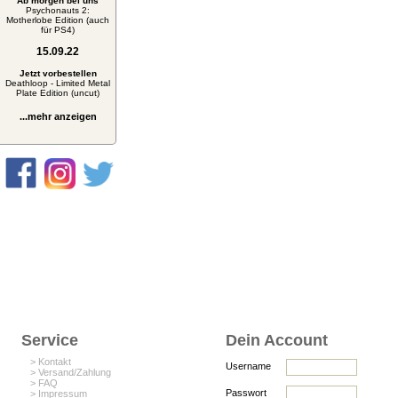
Ab morgen bei uns
Psychonauts 2:
Motherlobe Edition (auch
für PS4)
15.09.22
Jetzt vorbestellen
Deathloop - Limited Metal
Plate Edition (uncut)
...mehr anzeigen
Service
Dein Account
> Kontakt
Username
> Versand/Zahlung
> FAQ
Passwort
> Impressum