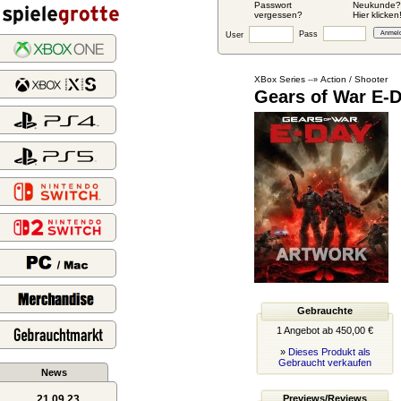
Passwort
Neukunde?
vergessen?
Hier klicken
Pass
User
XBox Series
Action / Shooter
--»
Gears of War E-
Gebrauchte
1 Angebot ab 450,00 €
»
Dieses Produkt als
Gebraucht verkaufen
News
21.09.23
Previews/Reviews