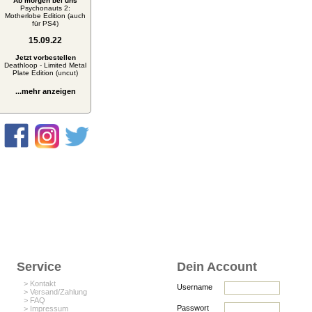
Ab morgen bei uns
Psychonauts 2:
Motherlobe Edition (auch
für PS4)
15.09.22
Jetzt vorbestellen
Deathloop - Limited Metal
Plate Edition (uncut)
...mehr anzeigen
Service
Dein Account
> Kontakt
Username
> Versand/Zahlung
> FAQ
Passwort
> Impressum