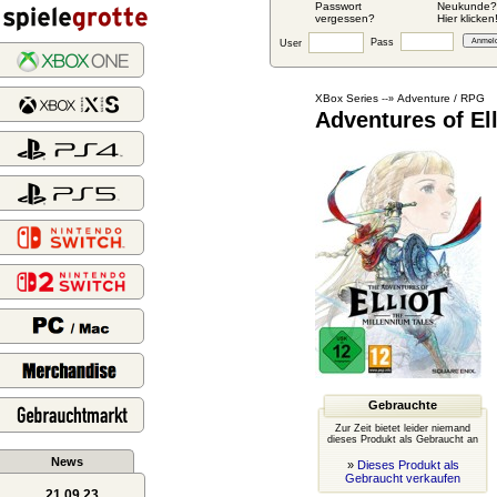
Passwort
Neukunde?
vergessen?
Hier klicken
Pass
User
XBox Series
Adventure / RPG
--»
Adventures of El
Gebrauchte
Zur Zeit bietet leider niemand
dieses Produkt als Gebraucht an
News
»
Dieses Produkt als
Gebraucht verkaufen
21.09.23