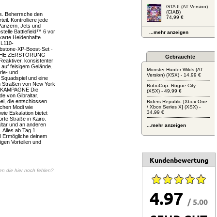
GTA 6 (AT Version)
(CIAB)
aus. Beherrsche den
74,99 €
il. Kontrolliere jede
Panzern, Jets und
stelle Battlefield™ 6 vor
...mehr anzeigen
karte Heldenhafte
 L110-
mbstone-XP-Boost-Set -
TISCHE ZERSTÖRUNG
Gebrauchte
Reaktiver, konsistenter
n auf felsigem Gelände.
Monster Hunter Wilds (AT
rie- und
Version) (XSX) - 14,99 €
 Squadspiel und eine
en Straßen von New York
RoboCop: Rogue City
LE KAMPAGNE Die
(XSX) - 49,99 €
e von Gibraltar.
bei, die entschlossen
Riders Republic [Xbox One
chen Modi wie
/ Xbox Series X] (XSX) -
34,99 €
ie Eskalation bietet
örte Straße in Kairo.
altar und an anderen
...mehr anzeigen
 Alles ab Tag 1.
N Ermögliche deinem
tigen Vorteilen und
Kundenbewertung
nen die hier noch fehlen?
4.97
/ 5.00