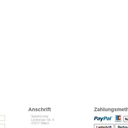
Anschrift
Zahlungsmet
SpieleGrotte
Liedberger Str. 9
47877 Willich