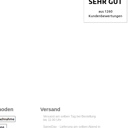
SEHR GUT
aus 1260
Kundenbewertungen
hoden
Versand
Versand am selben Tag bei Bestellung
bis 11:00 Uhr
SameDay - Lieferung am selben Abend in