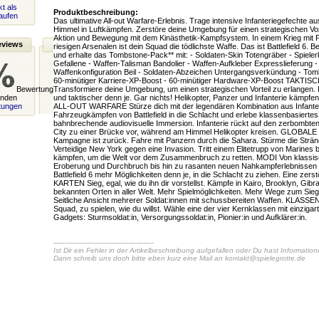
t als
Produktbeschreibung:
aufen
Das ultimative All-out Warfare-Erlebnis. Trage intensive Infanteriegefechte 
Himmel in Luftkämpfen. Zerstöre deine Umgebung für einen strategischen Vorte
Aktion und Bewegung mit dem Kinästhetik-Kampfsystem. In einem Krieg mit 
eviews
riesigen Arsenalen ist dein Squad die tödlichste Waffe. Das ist Battlefield 6. Be
und erhalte das Tombstone-Pack** mit: - Soldaten-Skin Totengräber - Spieler
Gefallene - Waffen-Talisman Bandolier - Waffen-Aufkleber Expresslieferung -
Waffenkonfiguration Beil - Soldaten-Abzeichen Untergangsverkündung - To
60-minütiger Karriere-XP-Boost - 60-minütiger Hardware-XP-Boost TAK
Bewertung
Transformiere deine Umgebung, um einen strategischen Vorteil zu erlangen. 
unden
und taktischer denn je. Gar nichts! Helikopter, Panzer und Infanterie kämpfe
tungen
ALL-OUT WARFARE Stürze dich mit der legendären Kombination aus Infante
Fahrzeugkämpfen von Battlefield in die Schlacht und erlebe klassenbasiertes
bahnbrechende audiovisuelle Immersion. Infanterie rückt auf den zerbombt
City zu einer Brücke vor, während am Himmel Helikopter kreisen. GLOBA
Kampagne ist zurück. Fahre mit Panzern durch die Sahara. Stürme die Stränd
Verteidige New York gegen eine Invasion. Tritt einem Elitetrupp von Marines 
kämpfen, um die Welt vor dem Zusammenbruch zu retten. MODI Von klassis
Eroberung und Durchbruch bis hin zu rasanten neuen Nahkampferlebnissen w
Battlefield 6 mehr Möglichkeiten denn je, in die Schlacht zu ziehen. Eine zerst
KARTEN Sieg, egal, wie du ihn dir vorstellst. Kämpfe in Kairo, Brooklyn, Gibr
bekannten Orten in aller Welt. Mehr Spielmöglichkeiten. Mehr Wege zum Sieg.
Seitliche Ansicht mehrerer Soldat:innen mit schussbereiten Waffen. KLASSE
Squad, zu spielen, wie du willst. Wähle eine der vier Kernklassen mit einzigar
Gadgets: Sturmsoldat:in, Versorgungssoldat:in, Pionier:in und Aufklärer:in.
-----------------------------------------------
Ist Dir ein Fehler in der Artikelbeschreibung aufgefallen oder Du hast Informatio
Dann schreib uns doch bitte eben kurz eine Mail an
kontakt@spielegrotte.de