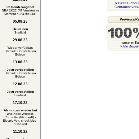
»
Dieses Produk
Gebraucht verk
Im Sonderangebot
NBA 2K22 (AT Version) im
Moment nur 4,99 EUR
Previews/R
05.09.23
Heute neu
Starfield
29.08.23
unserer K
»
Alle Bewer
Wieder verfügbar:
Starfield Constellation
Edition
13.06.23
Jetzt vorbestellen
Starfield Constellation
Edition
12.06.23
Jetzt vorbestellen
Starfield
17.10.22
Ab morgen wieder bei
uns
Xbox Wireless
Controller (Microsoft) -
Electric Volt, shock blue,
pulse red
11.10.22