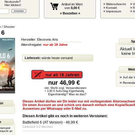
Neukunde?
»
»
Artikel im Wert
Widerrufsrecht
V
Hier klicken!
»
»
von
0,00 €
Kontakt
F
»
»
Impressum
» Bestellen «
n / Shooter
 6
Hersteller: Electronic Arts
Sp
Altersfreigabe:
nur ab 18 Jahre
Aktuell 
keine I
Lieferzeit:
würde heute versand
Weit
»
Auf die 
nur 46,99 €
»
Reminde
Versandkosten
inkl. MwSt zzgl.
+ 3,80 € Aufschlag Eigenhändig
Eigenhändig? Was ist das?
Diesen Artikel dürfen wir Dir leider nur mit vorliegendem Altersnachwei
für
Dir einen Account an und schick uns danach einfach eine Kopie/Scan/
Ausweises per Whatsapp oder E-Mail zu.
Diesen Artikel gibt es noch in weiteren Versionen:
e
Battlefield 6 (AT Version)
- 46,99 €
Lieferzeit 1-2 Wochen
r niemand
braucht an