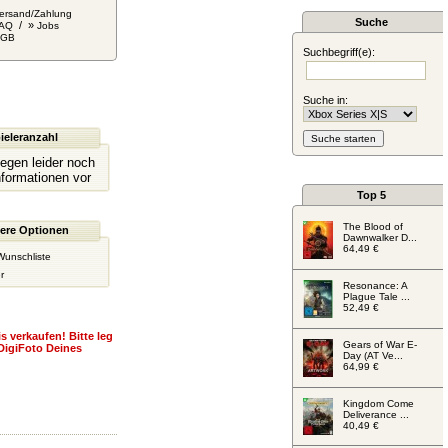
ersand/Zahlung
Suche
/ »
AQ
Jobs
AGB
Suchbegriff(e):
Suche in:
ieleranzahl
liegen leider noch
nformationen vor
Top 5
The Blood of
ere Optionen
Dawnwalker D...
64,49 €
Wunschliste
r
Resonance: A
Plague Tale ...
52,49 €
s verkaufen! Bitte leg
Gears of War E-
DigiFoto Deines
Day (AT Ve...
64,99 €
Kingdom Come
Deliverance ...
40,49 €