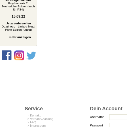
Ab morgen bei uns
Psychonauts 2:
Motherlobe Edition (auch
für PS4)
15.09.22
Jetzt vorbestellen
Deathloop - Limited Metal
Plate Edition (uncut)
...mehr anzeigen
Service
Dein Account
> Kontakt
Username
> Versand/Zahlung
> FAQ
Passwort
> Impressum