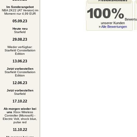
Previews/Reviews
Im Sonderangebot
NBA 2K22 (AT Version) im
Moment nur 4,99 EUR
Bewertu
05.09.23
unserer Kunden
»
Alle Bewertungen
Heute neu
Starfield
29.08.23
Wieder verfügbar:
Starfield Constellation
Edition
13.06.23
Jetzt vorbestellen
Starfield Constellation
Edition
12.06.23
Jetzt vorbestellen
Starfield
17.10.22
Ab morgen wieder bei
uns
Xbox Wireless
Controller (Microsoft) -
Electric Volt, shock blue,
pulse red
11.10.22