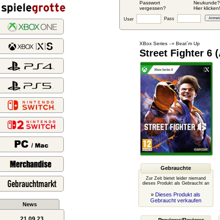
Passwort
Neukunde?
vergessen?
Hier klicken
Pass
User
XBox Series
Beat´m Up
--»
Street Fighter 6 
Gebrauchte
Zur Zeit bietet leider niemand
dieses Produkt als Gebraucht an
»
Dieses Produkt als
Gebraucht verkaufen
News
21.09.23