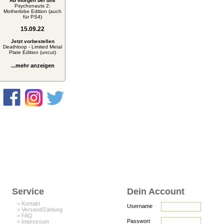
Ab morgen bei uns
Psychonauts 2:
Motherlobe Edition (auch
für PS4)
15.09.22
Jetzt vorbestellen
Deathloop - Limited Metal
Plate Edition (uncut)
...mehr anzeigen
Service
Dein Account
> Kontakt
Username
> Versand/Zahlung
> FAQ
Passwort
> Impressum