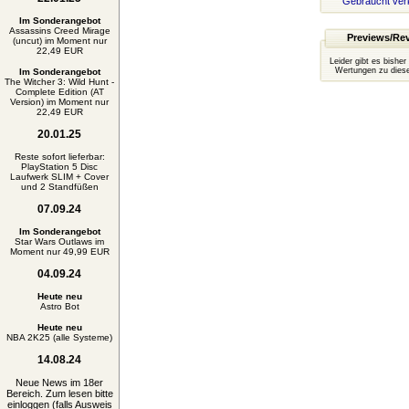
Gebraucht ver
Im Sonderangebot
Assassins Creed Mirage
Previews/Re
(uncut) im Moment nur
22,49 EUR
Leider gibt es bisher
Wertungen zu diese
Im Sonderangebot
The Witcher 3: Wild Hunt -
Complete Edition (AT
Version) im Moment nur
22,49 EUR
20.01.25
Reste sofort lieferbar:
PlayStation 5 Disc
Laufwerk SLIM + Cover
und 2 Standfüßen
07.09.24
Im Sonderangebot
Star Wars Outlaws im
Moment nur 49,99 EUR
04.09.24
Heute neu
Astro Bot
Heute neu
NBA 2K25 (alle Systeme)
14.08.24
Neue News im 18er
Bereich. Zum lesen bitte
einloggen (falls Ausweis