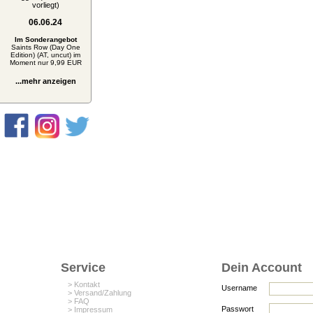
vorliegt)
06.06.24
Im Sonderangebot
Saints Row (Day One
Edition) (AT, uncut) im
Moment nur 9,99 EUR
...mehr anzeigen
Service
Dein Account
> Kontakt
Username
> Versand/Zahlung
> FAQ
Passwort
> Impressum