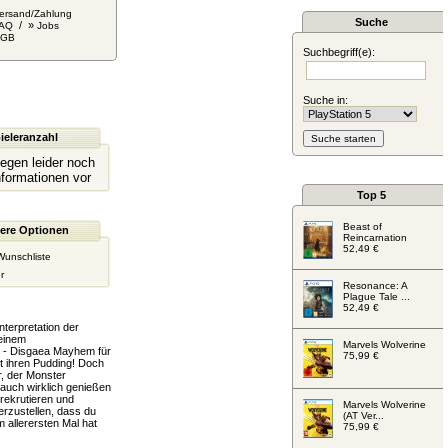
ersand/Zahlung
Suche
/ »
AQ
Jobs
AGB
Suchbegriff(e):
Suche in:
ieleranzahl
liegen leider noch
nformationen vor
Top 5
Beast of
ere Optionen
Reincarnation
52,49 €
Wunschliste
r
Resonance: A
Plague Tale ...
52,49 €
terpretation der
 einem
Marvels Wolverine
: - Disgaea Mayhem für
75,99 €
t ihren Pudding! Doch
r, der Monster
n auch wirklich genießen
rekrutieren und
Marvels Wolverine
rzustellen, dass du
(AT Ver...
allerersten Mal hat
75,99 €