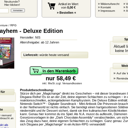
Neukunde?
»
»
Artikel im Wert
Widerrufsrecht
V
Hier klicken!
»
»
von
0,00 €
Kontakt
F
»
»
Impressum
» Bestellen «
nture / RPG
ayhem - Deluxe Edition
Hersteller: NIS
Sp
Altersfreigabe: ab 12 Jahren
Aktuell 
keine I
Lieferzeit:
würde heute versand
Weit
»
Auf die 
nur 58,49 €
»
Reminde
Versandkosten
inkl. MwSt zzgl.
Produktbeschreibung:
 für
Stürze dich per „Magichange“ direkt ins Geschehen – mit dieser brandneuen In
Disgaea-Reihe! Es ist an der Zeit, deine eigenen Schlachten zu schlagen – in
reaktionsschnellen, actiongeladenen Kampfsystem. Die Deluxe Edition enthält
Nintendo Switch™ - Digitaler Soundtrack - Mini-Artbook Die Prinzessin brauch
in der Netherworld ist nichts einfach. Sie benötigt einen hartgesottenen Söldne
te
niedermäht und ihr Dessert sichert, damit sie ihre kulinarischen Köstlichkeite
kann. Genau hier kommst du ins Spiel. Als N.A. musst du aufleveln, Dämonen 
er niemand
Gesetzesvorlagen in der „Dark Chocolate Assembly“ verabschieden, um siche
ebraucht an
das Zeug dazu hast, deine eigenen Schlachten zu schlagen. Ganz genau: Zum 
sich Disgaea per „Magichange“ in ein Action-RPG verwandelt!
kt als