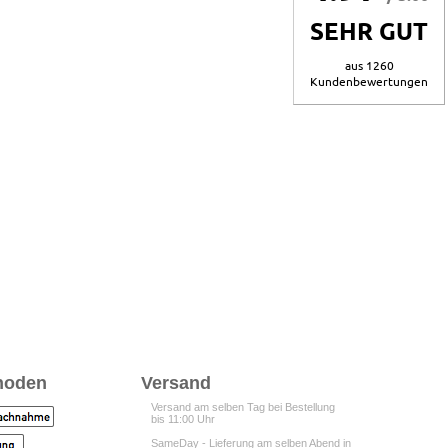
SEHR GUT
aus 1260
Kundenbewertungen
hoden
Versand
Versand am selben Tag bei Bestellung
bis 11:00 Uhr
SameDay - Lieferung am selben Abend in