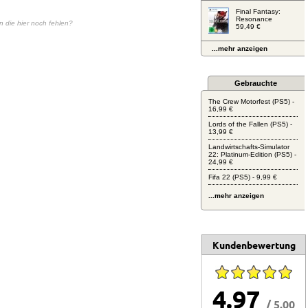
Final Fantasy:
Resonance
en die hier noch fehlen?
59,49 €
...mehr anzeigen
Gebrauchte
The Crew Motorfest (PS5) -
16,99 €
Lords of the Fallen (PS5) -
13,99 €
Landwirtschafts-Simulator
22: Platinum-Edition (PS5) -
24,99 €
Fifa 22 (PS5) - 9,99 €
...mehr anzeigen
Kundenbewertung
4.97
/ 5.00