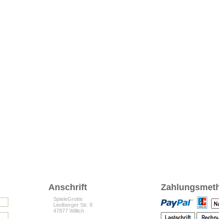
Anschrift
Zahlungsmet
SpieleGrotte
Liedberger Str. 9
47877 Willich