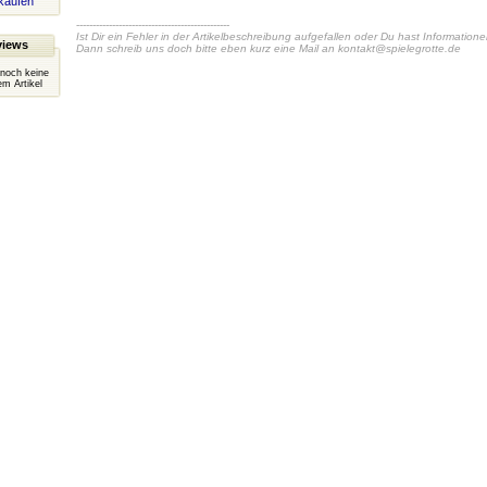
kaufen
-----------------------------------------------
Ist Dir ein Fehler in der Artikelbeschreibung aufgefallen oder Du hast Information
views
Dann schreib uns doch bitte eben kurz eine Mail an
kontakt@spielegrotte.de
 noch keine
m Artikel