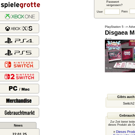
Passwort
vergessen?
Pass
User
PlayStation 5
Adve
--»
Disgaea M
Gibts auch
Switch2
Gebrauch
Zur Zeit bietet leid
dieses Produkt als G
News
»
Dieses Produ
22.01.25