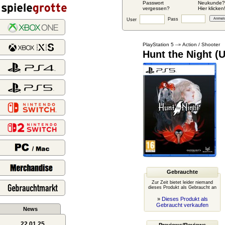
Passwort
Neukunde?
vergessen?
Hier klicken
Pass
User
PlayStation 5
Action / Shooter
--»
Hunt the Night (
Gebrauchte
Zur Zeit bietet leider niemand
dieses Produkt als Gebraucht an
»
Dieses Produkt als
Gebraucht verkaufen
News
22.01.25