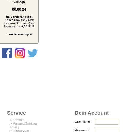
vorliegt)
06.06.24
Im Sonderangebot
Saints Row (Day One
Edition) (AT, uncut) im
Moment nur 9,99 EUR
...mehr anzeigen
Service
Dein Account
> Kontakt
Username
> Versand/Zahlung
> FAQ
Passwort
> Impressum