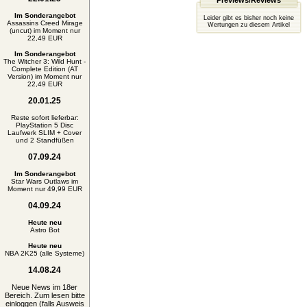
Previews/Reviews
Im Sonderangebot
Leider gibt es bisher noch keine
Assassins Creed Mirage
Wertungen zu diesem Artikel
(uncut) im Moment nur
22,49 EUR
Im Sonderangebot
The Witcher 3: Wild Hunt -
Complete Edition (AT
Version) im Moment nur
22,49 EUR
20.01.25
Reste sofort lieferbar:
PlayStation 5 Disc
Laufwerk SLIM + Cover
und 2 Standfüßen
07.09.24
Im Sonderangebot
Star Wars Outlaws im
Moment nur 49,99 EUR
04.09.24
Heute neu
Astro Bot
Heute neu
NBA 2K25 (alle Systeme)
14.08.24
Neue News im 18er
Bereich. Zum lesen bitte
einloggen (falls Ausweis