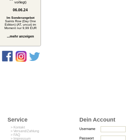
vorliegt)
06.06.24
Im Sonderangebot
Saints Row (Day One
Edition) (AT, uncut) im
Moment nur 9,99 EUR
...mehr anzeigen
Service
Dein Account
> Kontakt
Username
> Versand/Zahlung
> FAQ
Passwort
> Impressum