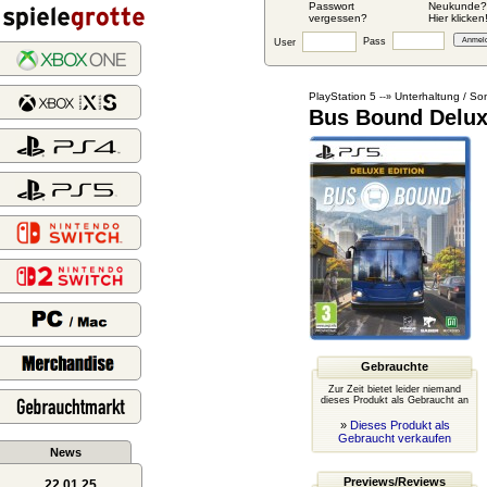
Passwort
Neukunde?
vergessen?
Hier klicken
Pass
User
PlayStation 5
Unterhaltung / So
--»
Bus Bound Delux
Gebrauchte
Zur Zeit bietet leider niemand
dieses Produkt als Gebraucht an
»
Dieses Produkt als
Gebraucht verkaufen
News
Previews/Reviews
22.01.25