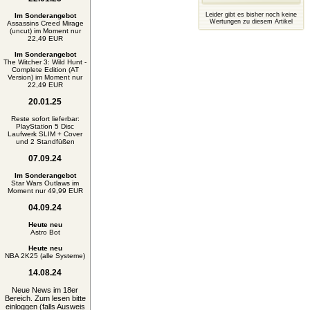
Leider gibt es bisher noch keine
Im Sonderangebot
Wertungen zu diesem Artikel
Assassins Creed Mirage
(uncut) im Moment nur
22,49 EUR
Im Sonderangebot
The Witcher 3: Wild Hunt -
Complete Edition (AT
Version) im Moment nur
22,49 EUR
20.01.25
Reste sofort lieferbar:
PlayStation 5 Disc
Laufwerk SLIM + Cover
und 2 Standfüßen
07.09.24
Im Sonderangebot
Star Wars Outlaws im
Moment nur 49,99 EUR
04.09.24
Heute neu
Astro Bot
Heute neu
NBA 2K25 (alle Systeme)
14.08.24
Neue News im 18er
Bereich. Zum lesen bitte
einloggen (falls Ausweis