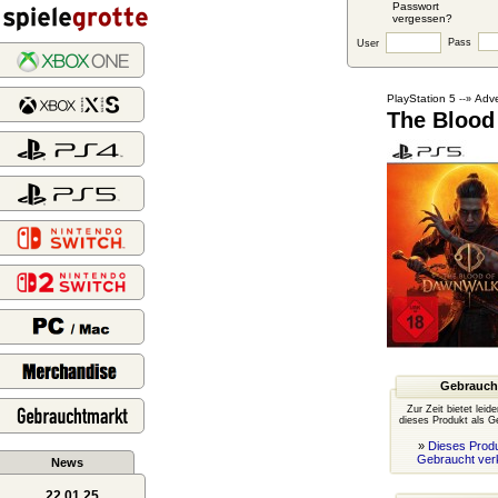
Passwort
vergessen?
Pass
User
PlayStation 5
Adve
--»
The Blood
Gebrauch
Zur Zeit bietet leid
dieses Produkt als G
»
Dieses Produ
Gebraucht ver
News
22.01.25