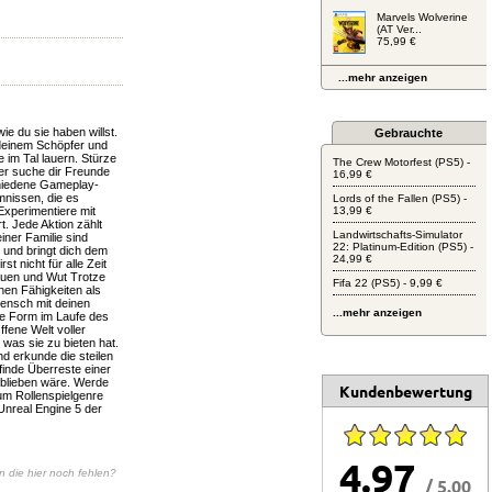
Marvels Wolverine
(AT Ver...
75,99 €
...mehr anzeigen
e du sie haben willst.
Gebrauchte
deinem Schöpfer und
e im Tal lauern. Stürze
The Crew Motorfest (PS5) -
er suche dir Freunde
16,99 €
chiedene Gameplay-
mnissen, die es
Lords of the Fallen (PS5) -
Experimentiere mit
13,99 €
. Jede Aktion zählt
Landwirtschafts-Simulator
iner Familie sind
22: Platinum-Edition (PS5) -
 und bringt dich dem
24,99 €
t nicht für alle Zeit
auen und Wut Trotze
Fifa 22 (PS5) - 9,99 €
hen Fähigkeiten als
ensch mit deinen
...mehr anzeigen
e Form im Laufe des
fene Welt voller
was sie zu bieten hat.
d erkunde die steilen
finde Überreste einer
geblieben wäre. Werde
Kundenbewertung
um Rollenspielgenre
 Unreal Engine 5 der
4.97
en die hier noch fehlen?
/ 5.00