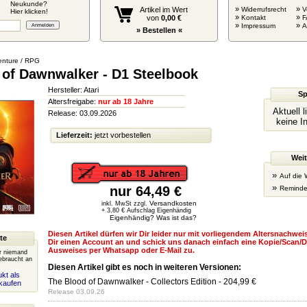
Neukunde?
»
»
Artikel im Wert
Widerrufsrecht
V
Hier klicken!
»
»
von
0,00 €
Kontakt
F
»
»
Impressum
» Bestellen «
nture / RPG
 of Dawnwalker - D1 Steelbook
Hersteller: Atari
Sp
Altersfreigabe:
nur ab 18 Jahre
Aktuell 
Release: 03.09.2026
keine I
Lieferzeit:
jetzt vorbestellen
Weit
»
Auf die 
»
nur 64,49 €
Reminde
Versandkosten
inkl. MwSt zzgl.
+ 3,80 € Aufschlag Eigenhändig
Eigenhändig? Was ist das?
Diesen Artikel dürfen wir Dir leider nur mit vorliegendem Altersnachweis
te
Dir einen Account an und schick uns danach einfach eine Kopie/Scan/D
Ausweises per Whatsapp oder E-Mail zu.
er niemand
ebraucht an
Diesen Artikel gibt es noch in weiteren Versionen:
kt als
The Blood of Dawnwalker - Collectors Edition
- 204,99 €
kaufen
Release 03.09.26