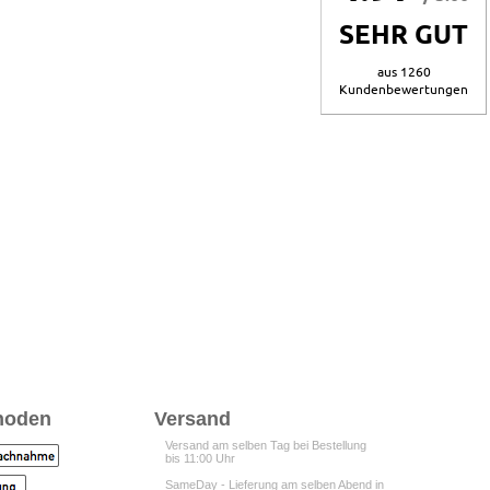
SEHR GUT
aus 1260
Kundenbewertungen
hoden
Versand
Versand am selben Tag bei Bestellung
bis 11:00 Uhr
SameDay - Lieferung am selben Abend in