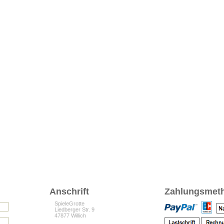
Anschrift
Zahlungsmet
SpieleGrotte
Liedberger Str. 9
47877 Willich