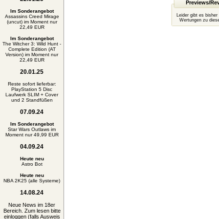
Previews/Re
Im Sonderangebot
Leider gibt es bisher
Assassins Creed Mirage
Wertungen zu diese
(uncut) im Moment nur
22,49 EUR
Im Sonderangebot
The Witcher 3: Wild Hunt -
Complete Edition (AT
Version) im Moment nur
22,49 EUR
20.01.25
Reste sofort lieferbar:
PlayStation 5 Disc
Laufwerk SLIM + Cover
und 2 Standfüßen
07.09.24
Im Sonderangebot
Star Wars Outlaws im
Moment nur 49,99 EUR
04.09.24
Heute neu
Astro Bot
Heute neu
NBA 2K25 (alle Systeme)
14.08.24
Neue News im 18er
Bereich. Zum lesen bitte
einloggen (falls Ausweis