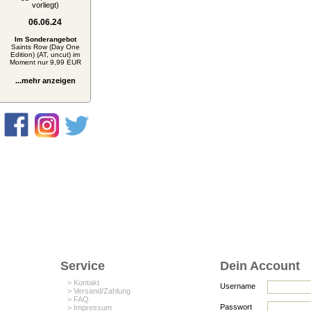
vorliegt)
06.06.24
Im Sonderangebot
Saints Row (Day One
Edition) (AT, uncut) im
Moment nur 9,99 EUR
...mehr anzeigen
Service
Dein Account
> Kontakt
Username
> Versand/Zahlung
> FAQ
Passwort
> Impressum