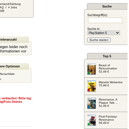
ersand/Zahlung
Suche
/ »
AQ
Jobs
AGB
Suchbegriff(e):
Suche in:
ieleranzahl
liegen leider noch
nformationen vor
Top 5
Beast of
ere Optionen
Reincarnation
52,49 €
Wunschliste
r
Marvels Wolverine
75,99 €
 verkaufen! Bitte leg
Resonance: A
igiFoto Deines
Plague Tale ...
52,49 €
Final Fantasy:
Resonance
59,49 €