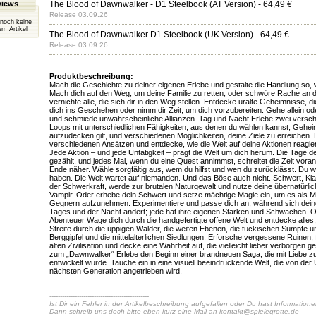
views
The Blood of Dawnwalker - D1 Steelbook (AT Version)
- 64,49 €
Release 03.09.26
 noch keine
m Artikel
The Blood of Dawnwalker D1 Steelbook (UK Version)
- 64,49 €
Release 03.09.26
Produktbeschreibung:
Mach die Geschichte zu deiner eigenen Erlebe und gestalte die Handlung so, wi
Mach dich auf den Weg, um deine Familie zu retten, oder schwöre Rache an 
vernichte alle, die sich dir in den Weg stellen. Entdecke uralte Geheimnisse, di
dich ins Geschehen oder nimm dir Zeit, um dich vorzubereiten. Gehe allein od
und schmiede unwahrscheinliche Allianzen. Tag und Nacht Erlebe zwei vers
Loops mit unterschiedlichen Fähigkeiten, aus denen du wählen kannst, Gehei
aufzudecken gilt, und verschiedenen Möglichkeiten, deine Ziele zu erreichen. 
verschiedenen Ansätzen und entdecke, wie die Welt auf deine Aktionen reagiert
Jede Aktion – und jede Untätigkeit – prägt die Welt um dich herum. Die Tage de
gezählt, und jedes Mal, wenn du eine Quest annimmst, schreitet die Zeit voran
Ende näher. Wähle sorgfältig aus, wem du hilfst und wen du zurücklässt. Du wirs
haben. Die Welt wartet auf niemanden. Und das Böse auch nicht. Schwert, Kl
der Schwerkraft, werde zur brutalen Naturgewalt und nutze deine übernatürlic
Vampir. Oder erhebe dein Schwert und setze mächtige Magie ein, um es als M
Gegnern aufzunehmen. Experimentiere und passe dich an, während sich dein
Tages und der Nacht ändert; jede hat ihre eigenen Stärken und Schwächen. Of
Abenteuer Wage dich durch die handgefertigte offene Welt und entdecke alles, 
Streife durch die üppigen Wälder, die weiten Ebenen, die tückischen Sümpfe un
Berggipfel und die mittelalterlichen Siedlungen. Erforsche vergessene Ruinen, 
alten Zivilisation und decke eine Wahrheit auf, die vielleicht lieber verborgen 
zum „Dawnwalker“ Erlebe den Beginn einer brandneuen Saga, die mit Liebe z
entwickelt wurde. Tauche ein in eine visuell beeindruckende Welt, die von der
nächsten Generation angetrieben wird.
-----------------------------------------------
Ist Dir ein Fehler in der Artikelbeschreibung aufgefallen oder Du hast Information
Dann schreib uns doch bitte eben kurz eine Mail an
kontakt@spielegrotte.de