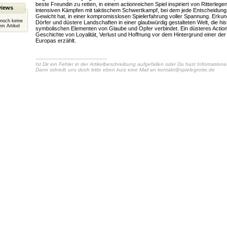
beste Freundin zu retten, in einem actionreichen Spiel inspiriert von Ritterlege
views
intensiven Kämpfen mit taktischem Schwertkampf, bei dem jede Entscheidung z
Gewicht hat, in einer kompromisslosen Spielerfahrung voller Spannung. Erkun
 noch keine
Dörfer und düstere Landschaften in einer glaubwürdig gestalteten Welt, die hist
m Artikel
symbolischen Elementen von Glaube und Opfer verbindet. Ein düsteres Action
Geschichte von Loyalität, Verlust und Hoffnung vor dem Hintergrund einer de
Europas erzählt.
-----------------------------------------------
Ist Dir ein Fehler in der Artikelbeschreibung aufgefallen oder Du hast Information
Dann schreib uns doch bitte eben kurz eine Mail an
kontakt@spielegrotte.de