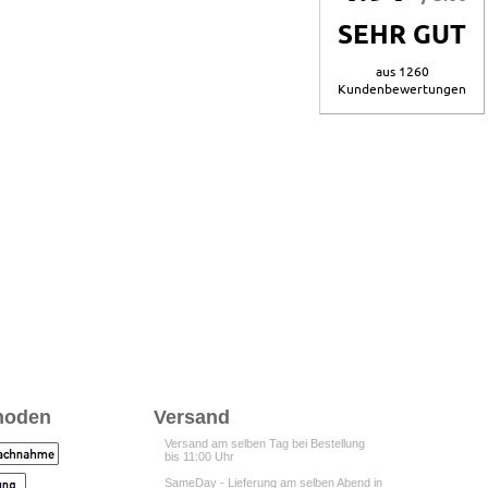
SEHR GUT
aus 1260
Kundenbewertungen
hoden
Versand
Versand am selben Tag bei Bestellung
bis 11:00 Uhr
SameDay - Lieferung am selben Abend in