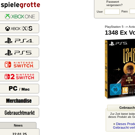
Passwort
vergessen?
Pass
User
PlayStation 5
Acti
--»
1348 Ex V
Gebrauch
Zur Zeit bietet leid
dieses Produkt als G
»
Dieses Produ
News
Gebraucht ver
22.01.25