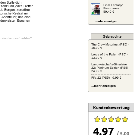
nden Stelle dich
Final Fantasy:
ählt und jeder Treffer
Resonance
de Burgen, zerstörte
59,49 €
orische Realität mit
-Abenteuer, das eine
r dunkelsten Epochen
...mehr anzeigen
Gebrauchte
en die hier noch fehlen?
The Crew Motorfest (PS5) -
16,99 €
Lords of the Fallen (PS5) -
13,99 €
Landwirtschafts-Simulator
22: Platinum-Edition (PS5) -
24,99 €
Fifa 22 (PS5) - 9,99 €
...mehr anzeigen
Kundenbewertung
4.97
/ 5.00