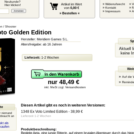
Neukunde?
»
»
Artikel im Wert
Widerrufsrecht
V
Hier klicken!
»
»
von
0,00 €
Kontakt
F
»
»
Impressum
» Bestellen «
on / Shooter
oto Golden Edition
Hersteller: Meridiem Games S.L.
Sp
Altersfreigabe: ab 16 Jahren
Aktuell 
keine I
Lieferzeit:
1-2 Wochen
Weit
»
Auf die 
nur 48,49 €
»
Reminde
Versandkosten
inkl. MwSt zzgl.
Diesen Artikel gibt es noch in weiteren Versionen:
te
1348 Ex Voto Limited Edition
- 38,99 €
er niemand
Lieferzeit 1-2 Wochen
ebraucht an
kt als
kaufen
Produktbeschreibung:
Begleite Aeta, eine junge Ritterin, auf einem brutalen Abenteuer durch das histo