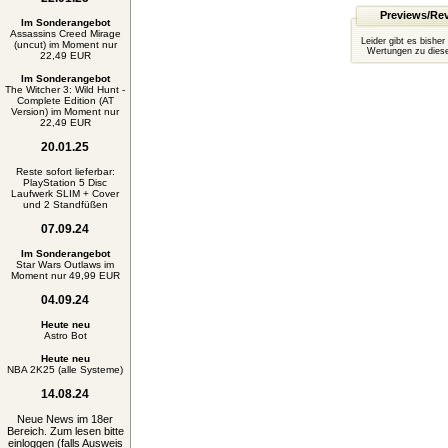
Previews/Re
Im Sonderangebot
Assassins Creed Mirage
Leider gibt es bisher
(uncut) im Moment nur
Wertungen zu diese
22,49 EUR
Im Sonderangebot
The Witcher 3: Wild Hunt -
Complete Edition (AT
Version) im Moment nur
22,49 EUR
20.01.25
Reste sofort lieferbar:
PlayStation 5 Disc
Laufwerk SLIM + Cover
und 2 Standfüßen
07.09.24
Im Sonderangebot
Star Wars Outlaws im
Moment nur 49,99 EUR
04.09.24
Heute neu
Astro Bot
Heute neu
NBA 2K25 (alle Systeme)
14.08.24
Neue News im 18er
Bereich. Zum lesen bitte
einloggen (falls Ausweis