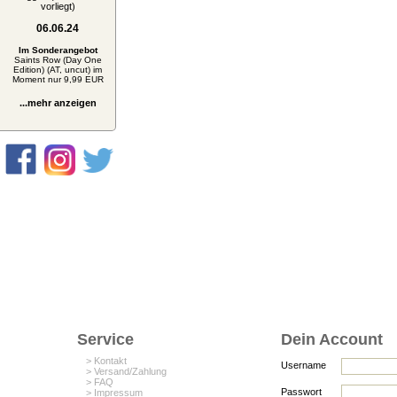
vorliegt)
06.06.24
Im Sonderangebot
Saints Row (Day One
Edition) (AT, uncut) im
Moment nur 9,99 EUR
...mehr anzeigen
Service
Dein Account
> Kontakt
Username
> Versand/Zahlung
> FAQ
Passwort
> Impressum