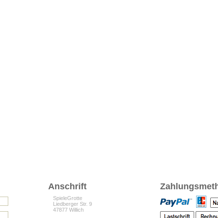
Anschrift
Zahlungsmet
SpieleGrotte
Liedberger Str. 9
47877 Willich