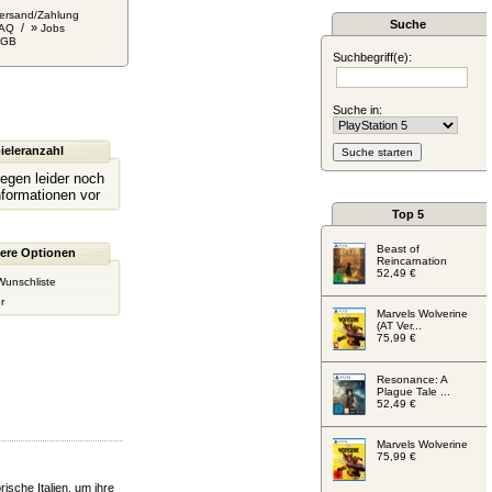
ersand/Zahlung
Suche
/ »
AQ
Jobs
AGB
Suchbegriff(e):
Suche in:
ieleranzahl
liegen leider noch
nformationen vor
Top 5
Beast of
ere Optionen
Reincarnation
52,49 €
Wunschliste
r
Marvels Wolverine
(AT Ver...
75,99 €
Resonance: A
Plague Tale ...
52,49 €
Marvels Wolverine
75,99 €
rische Italien, um ihre