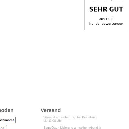
SEHR GUT
aus 1260
Kundenbewertungen
hoden
Versand
Versand am selben Tag bei Bestellung
bis 11:00 Uhr
SameDay - Lieferung am selben Abend in