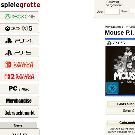
Passwort
vergessen?
Pass
User
PlayStation 5
Acti
--»
Mouse P.I.
Gibts auch
Switch2
Gebrauch
News
Zur Zeit bietet leid
dieses Produkt als G
22.01.25