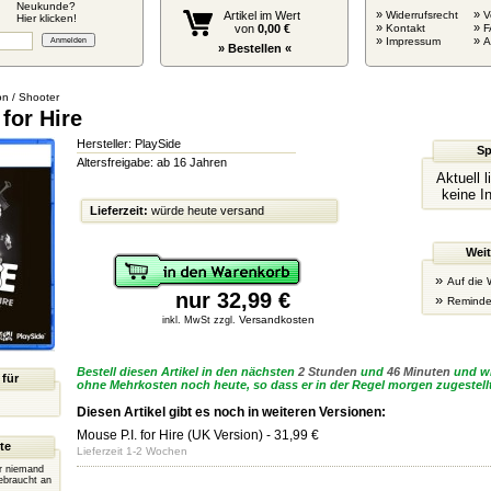
Neukunde?
»
»
Artikel im Wert
Widerrufsrecht
V
Hier klicken!
»
»
von
0,00 €
Kontakt
F
»
»
Impressum
» Bestellen «
on / Shooter
 for Hire
Hersteller: PlaySide
Sp
Altersfreigabe: ab 16 Jahren
Aktuell 
keine I
Lieferzeit:
würde heute versand
Weit
»
Auf die 
nur 32,99 €
»
Reminde
Versandkosten
inkl. MwSt zzgl.
Bestell diesen Artikel in den nächsten
2 Stunden
und
46 Minuten
und wi
 für
ohne Mehrkosten noch heute, so dass er in der Regel morgen zugestellt
Diesen Artikel gibt es noch in weiteren Versionen:
Mouse P.I. for Hire (UK Version)
- 31,99 €
te
Lieferzeit 1-2 Wochen
er niemand
ebraucht an