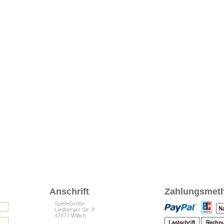
Anschrift
Zahlungsmet
SpieleGrotte
Liedberger Str. 9
47877 Willich