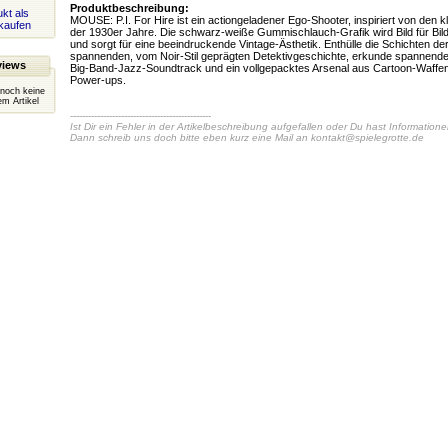
Produktbeschreibung:
kt als
MOUSE: P.I. For Hire ist ein actiongeladener Ego-Shooter, inspiriert von den 
kaufen
der 1930er Jahre. Die schwarz-weiße Gummischlauch-Grafik wird Bild für Bil
und sorgt für eine beeindruckende Vintage-Ästhetik. Enthülle die Schichten der
spannenden, vom Noir-Stil geprägten Detektivgeschichte, erkunde spannen
views
Big-Band-Jazz-Soundtrack und ein vollgepacktes Arsenal aus Cartoon-Waffe
Power-ups.
 noch keine
m Artikel
-----------------------------------------------
Ist Dir ein Fehler in der Artikelbeschreibung aufgefallen oder Du hast Information
Dann schreib uns doch bitte eben kurz eine Mail an
kontakt@spielegrotte.de