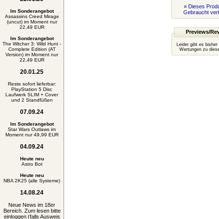
»
Dieses Produ
Im Sonderangebot
Gebraucht ver
Assassins Creed Mirage
(uncut) im Moment nur
22,49 EUR
Previews/Re
Im Sonderangebot
The Witcher 3: Wild Hunt -
Leider gibt es bisher
Complete Edition (AT
Wertungen zu diese
Version) im Moment nur
22,49 EUR
20.01.25
Reste sofort lieferbar:
PlayStation 5 Disc
Laufwerk SLIM + Cover
und 2 Standfüßen
07.09.24
Im Sonderangebot
Star Wars Outlaws im
Moment nur 49,99 EUR
04.09.24
Heute neu
Astro Bot
Heute neu
NBA 2K25 (alle Systeme)
14.08.24
Neue News im 18er
Bereich. Zum lesen bitte
einloggen (falls Ausweis