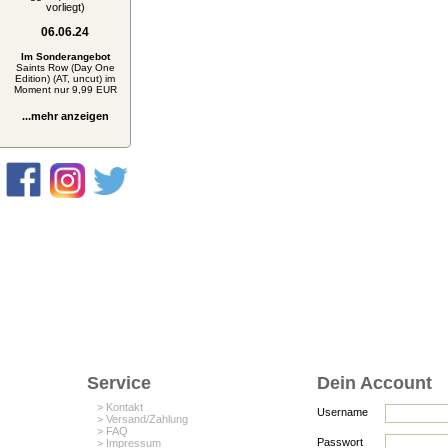
vorliegt)
06.06.24
Im Sonderangebot
Saints Row (Day One
Edition) (AT, uncut) im
Moment nur 9,99 EUR
...mehr anzeigen
Service
Dein Account
> Kontakt
Username
> Versand/Zahlung
> FAQ
Passwort
> Impressum