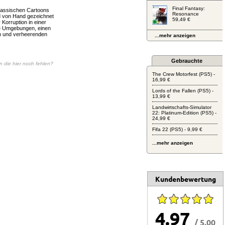
Final Fantasy:
klassischen Cartoons
Resonance
d von Hand gezeichnet
59,49 €
 Korruption in einer
de Umgebungen, einen
n und verheerenden
...mehr anzeigen
Gebrauchte
en die hier noch fehlen?
The Crew Motorfest (PS5) -
16,99 €
Lords of the Fallen (PS5) -
13,99 €
Landwirtschafts-Simulator
22: Platinum-Edition (PS5) -
24,99 €
Fifa 22 (PS5) - 9,99 €
...mehr anzeigen
Kundenbewertung
4.97
/ 5.00