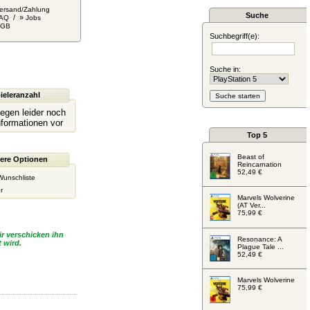
ersand/Zahlung
Suche
/ »
AQ
Jobs
AGB
Suchbegriff(e):
Suche in:
ieleranzahl
liegen leider noch
nformationen vor
Top 5
Beast of
ere Optionen
Reincarnation
52,49 €
Wunschliste
r
Marvels Wolverine
(AT Ver...
75,99 €
r verschicken ihn
Resonance: A
 wird.
Plague Tale ...
52,49 €
Marvels Wolverine
75,99 €