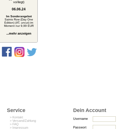
vorliegt)
06.06.24
Im Sonderangebot
Saints Row (Day One
Edition) (AT, uncut) im
Moment nur 9,99 EUR
...mehr anzeigen
Service
Dein Account
> Kontakt
Username
> Versand/Zahlung
> FAQ
Passwort
> Impressum