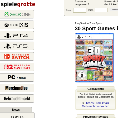
Passwort
Neukunde?
vergessen?
Hier klicken
Pass
User
PlayStation 5
Sport
--»
30 Sport Games i
Gebrauchte
Zur Zeit bietet leider niemand
dieses Produkt als Gebraucht an
»
Dieses Produkt als
Gebraucht verkaufen
News
Previews/Reviews
22.01.25