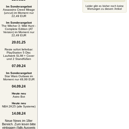
Leider gibt es bisher noch keine
Im Sonderangebot
Wertungen zu diesem Artikel
Assassins Creed Mirage
(uncut) im Moment nur
22,49 EUR
Im Sonderangebot
The Witcher 3: Wild Hunt -
Complete Edition (AT
Version) im Moment nur
22,49 EUR
20.01.25
Reste sofort lieferbar:
PlayStation 5 Disc
Laufwerk SLIM + Cover
und 2 Standfüßen
07.09.24
Im Sonderangebot
Star Wars Outlaws im
Moment nur 49,99 EUR
04.09.24
Heute neu
Astro Bot
Heute neu
NBA 2K25 (alle Systeme)
14.08.24
Neue News im 18er
Bereich. Zum lesen bitte
einloggen (falls Ausweis