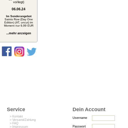
vorliegt)
06.06.24
Im Sonderangebot
Saints Row (Day One
Edition) (AT, uncut) im
Moment nur 9,99 EUR
...mehr anzeigen
Service
Dein Account
> Kontakt
Username
> Versand/Zahlung
> FAQ
Passwort
> Impressum