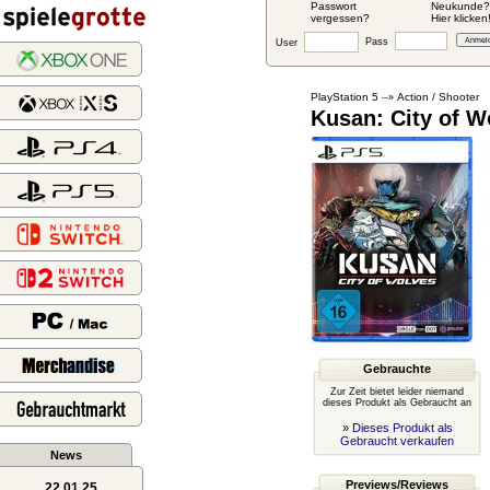
Passwort
Neukunde?
vergessen?
Hier klicken
Pass
User
PlayStation 5
Action / Shooter
--»
Kusan: City of W
Gebrauchte
Zur Zeit bietet leider niemand
dieses Produkt als Gebraucht an
»
Dieses Produkt als
Gebraucht verkaufen
News
Previews/Reviews
22.01.25