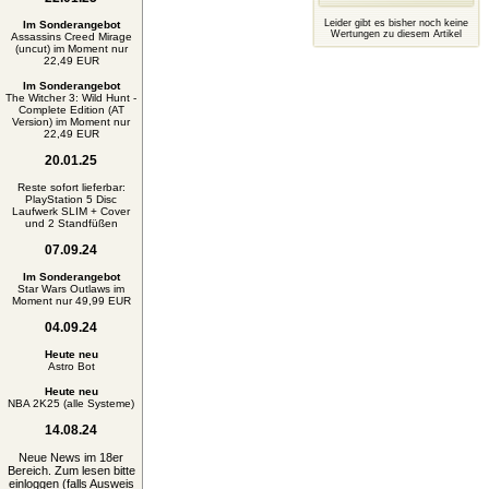
Leider gibt es bisher noch keine
Im Sonderangebot
Wertungen zu diesem Artikel
Assassins Creed Mirage
(uncut) im Moment nur
22,49 EUR
Im Sonderangebot
The Witcher 3: Wild Hunt -
Complete Edition (AT
Version) im Moment nur
22,49 EUR
20.01.25
Reste sofort lieferbar:
PlayStation 5 Disc
Laufwerk SLIM + Cover
und 2 Standfüßen
07.09.24
Im Sonderangebot
Star Wars Outlaws im
Moment nur 49,99 EUR
04.09.24
Heute neu
Astro Bot
Heute neu
NBA 2K25 (alle Systeme)
14.08.24
Neue News im 18er
Bereich. Zum lesen bitte
einloggen (falls Ausweis