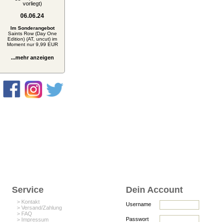
vorliegt)
06.06.24
Im Sonderangebot
Saints Row (Day One
Edition) (AT, uncut) im
Moment nur 9,99 EUR
...mehr anzeigen
Service
Dein Account
> Kontakt
Username
> Versand/Zahlung
> FAQ
Passwort
> Impressum