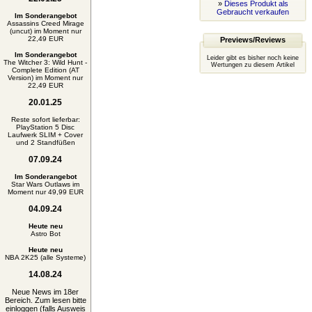
»
Dieses Produkt als
Gebraucht verkaufen
Im Sonderangebot
Assassins Creed Mirage
(uncut) im Moment nur
22,49 EUR
Previews/Reviews
Im Sonderangebot
Leider gibt es bisher noch keine
The Witcher 3: Wild Hunt -
Wertungen zu diesem Artikel
Complete Edition (AT
Version) im Moment nur
22,49 EUR
20.01.25
Reste sofort lieferbar:
PlayStation 5 Disc
Laufwerk SLIM + Cover
und 2 Standfüßen
07.09.24
Im Sonderangebot
Star Wars Outlaws im
Moment nur 49,99 EUR
04.09.24
Heute neu
Astro Bot
Heute neu
NBA 2K25 (alle Systeme)
14.08.24
Neue News im 18er
Bereich. Zum lesen bitte
einloggen (falls Ausweis