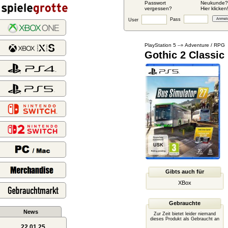
Passwort
Neukunde?
vergessen?
Hier klicken
Pass
User
PlayStation 5
Adventure / RPG
--»
Gothic 2 Classic
Gibts auch für
XBox
Gebrauchte
News
Zur Zeit bietet leider niemand
dieses Produkt als Gebraucht an
22.01.25