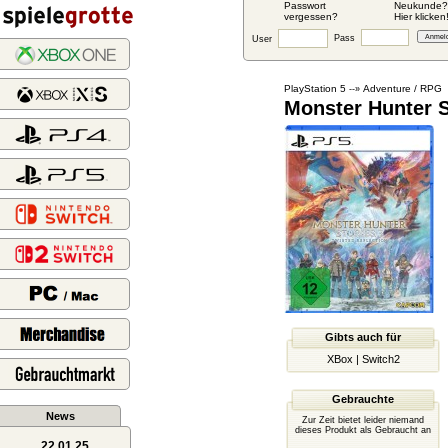
Passwort
Neukunde?
vergessen?
Hier klicken
Pass
User
PlayStation 5
Adventure / RPG
--»
Monster Hunter S
Gibts auch für
XBox
|
Switch2
Gebrauchte
News
Zur Zeit bietet leider niemand
dieses Produkt als Gebraucht an
22.01.25