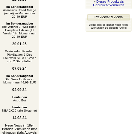
»
Dieses Produkt als
Gebraucht verkaufen
Im Sonderangebot
Assassins Creed Mirage
(uncut) im Moment nur
22,49 EUR
Previews/Reviews
Im Sonderangebot
Leider gibt es bisher noch keine
The Witcher 3: Wild Hunt -
Wertungen zu diesem Artikel
Complete Edition (AT
Version) im Moment nur
22,49 EUR
20.01.25
Reste sofort lieferbar:
PlayStation 5 Disc
Laufwerk SLIM + Cover
und 2 Standfüßen
07.09.24
Im Sonderangebot
Star Wars Outlaws im
Moment nur 49,99 EUR
04.09.24
Heute neu
Astro Bot
Heute neu
NBA 2K25 (alle Systeme)
14.08.24
Neue News im 18er
Bereich. Zum lesen bitte
einloggen (falls Ausweis