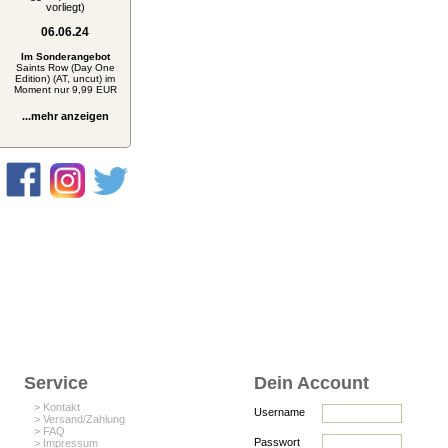
vorliegt)
06.06.24
Im Sonderangebot
Saints Row (Day One
Edition) (AT, uncut) im
Moment nur 9,99 EUR
...mehr anzeigen
Service
Dein Account
> Kontakt
Username
> Versand/Zahlung
> FAQ
Passwort
> Impressum