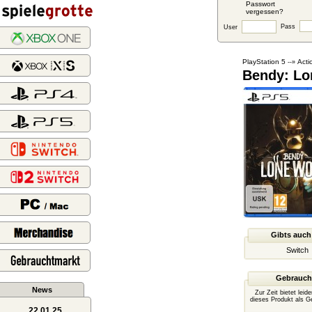
Passwort
vergessen?
Pass
User
PlayStation 5
Acti
--»
Bendy: Lo
Gibts auch
Switch
Gebrauch
News
Zur Zeit bietet leid
dieses Produkt als G
22.01.25