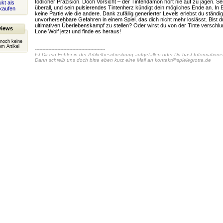
tödlicher Präzision. Doch Vorsicht – der Tintendämon hört nie auf zu jagen. Sei
kt als
überall, und sein pulsierendes Tintenherz kündigt dein mögliches Ende an. In 
kaufen
keine Partie wie die andere. Dank zufällig generierter Levels erlebst du ständi
unvorhersehbare Gefahren in einem Spiel, das dich nicht mehr loslässt. Bist d
ultimativen Überlebenskampf zu stellen? Oder wirst du von der Tinte verschl
views
Lone Wolf jetzt und finde es heraus!
 noch keine
m Artikel
-----------------------------------------------
Ist Dir ein Fehler in der Artikelbeschreibung aufgefallen oder Du hast Information
Dann schreib uns doch bitte eben kurz eine Mail an
kontakt@spielegrotte.de