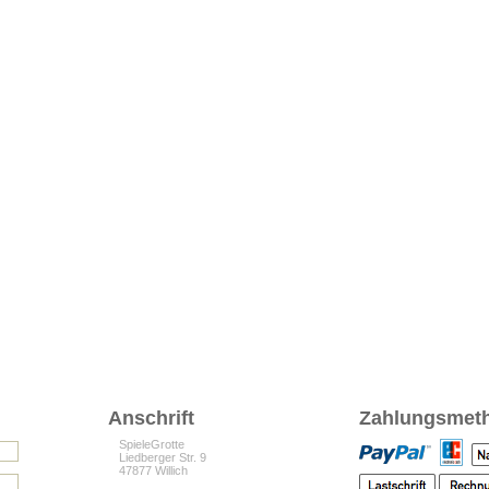
Anschrift
Zahlungsmet
SpieleGrotte
Liedberger Str. 9
47877 Willich