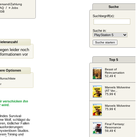
ersand/Zahlung
Suche
/ »
AQ
Jobs
AGB
Suchbegriff(e):
Suche in:
ieleranzahl
liegen leider noch
nformationen vor
Top 5
Beast of
ere Optionen
Reincarnation
52,49 €
Wunschliste
r
Marvels Wolverine
(AT Ver...
75,99 €
r verschicken ihn
 wird.
Marvels Wolverine
75,99 €
lndes Survival-
me Wolf, schlägst du
en, tödlicher Fallen
Final Fantasy:
ausforderungen:
Resonance
ysteriösen Studios.
59,49 €
erem Timing und