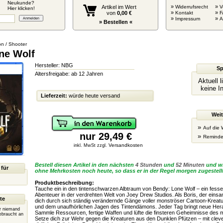
Neukunde?
»
»
Artikel im Wert
Widerrufsrecht
V
Hier klicken!
»
»
von
0,00 €
Kontakt
F
»
»
Impressum
» Bestellen «
on / Shooter
ne Wolf
Hersteller: NBG
Sp
Altersfreigabe: ab 12 Jahren
Aktuell 
keine I
Lieferzeit:
würde heute versand
Weit
»
Auf die 
nur 29,49 €
»
Reminde
Versandkosten
inkl. MwSt zzgl.
Bestell diesen Artikel in den nächsten
4 Stunden
und
52 Minuten
und wi
 für
ohne Mehrkosten noch heute, so dass er in der Regel morgen zugestellt
Produktbeschreibung:
Tauche ein in den tintenschwarzen Albtraum von Bendy: Lone Wolf – ein fesse
Abenteuer in der verdrehten Welt von Joey Drew Studios. Als Boris, der einsa
te
dich durch sich ständig verändernde Gänge voller monströser Cartoon-Kreatur
und dem unaufhörlichen Jagen des Tintendämons. Jeder Tag bringt neue Her
er niemand
Sammle Ressourcen, fertige Waffen und lüfte die finsteren Geheimnisse des m
ebraucht an
Setze dich zur Wehr gegen die Kreaturen aus den Dunklen Pfützen – mit clev