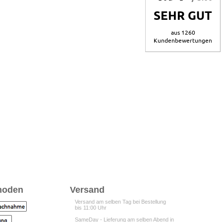
SEHR GUT
aus 1260
Kundenbewertungen
hoden
Versand
Versand am selben Tag bei Bestellung
bis 11:00 Uhr
SameDay - Lieferung am selben Abend in