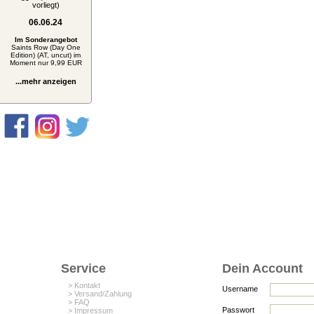
vorliegt)
06.06.24
Im Sonderangebot
Saints Row (Day One
Edition) (AT, uncut) im
Moment nur 9,99 EUR
...mehr anzeigen
Service
Dein Account
> Kontakt
Username
> Versand/Zahlung
> FAQ
Passwort
> Impressum