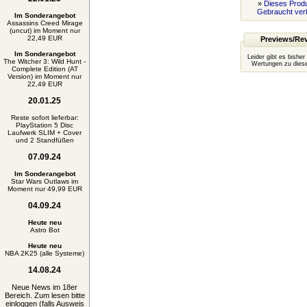
»
Dieses Produ
Gebraucht ver
Im Sonderangebot
Assassins Creed Mirage
(uncut) im Moment nur
22,49 EUR
Previews/Re
Im Sonderangebot
Leider gibt es bisher
The Witcher 3: Wild Hunt -
Wertungen zu diese
Complete Edition (AT
Version) im Moment nur
22,49 EUR
20.01.25
Reste sofort lieferbar:
PlayStation 5 Disc
Laufwerk SLIM + Cover
und 2 Standfüßen
07.09.24
Im Sonderangebot
Star Wars Outlaws im
Moment nur 49,99 EUR
04.09.24
Heute neu
Astro Bot
Heute neu
NBA 2K25 (alle Systeme)
14.08.24
Neue News im 18er
Bereich. Zum lesen bitte
einloggen (falls Ausweis