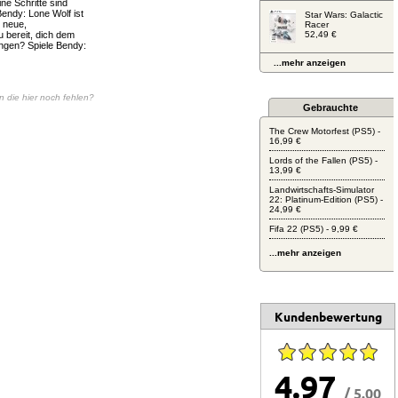
ne Schritte sind
Bendy: Lone Wolf ist
Star Wars: Galactic
g neue,
Racer
u bereit, dich dem
52,49 €
ungen? Spiele Bendy:
...mehr anzeigen
en die hier noch fehlen?
Gebrauchte
The Crew Motorfest (PS5) -
16,99 €
Lords of the Fallen (PS5) -
13,99 €
Landwirtschafts-Simulator
22: Platinum-Edition (PS5) -
24,99 €
Fifa 22 (PS5) - 9,99 €
...mehr anzeigen
Kundenbewertung
4.97
/ 5.00