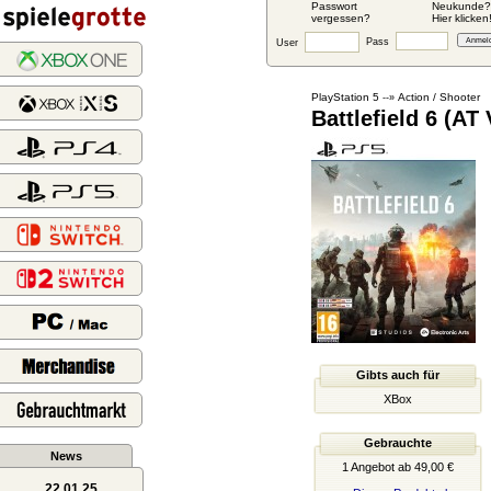
Passwort
Neukunde?
vergessen?
Hier klicken
Pass
User
PlayStation 5
Action / Shooter
--»
Battlefield 6 (AT
Gibts auch für
XBox
Gebrauchte
News
1 Angebot ab 49,00 €
22.01.25