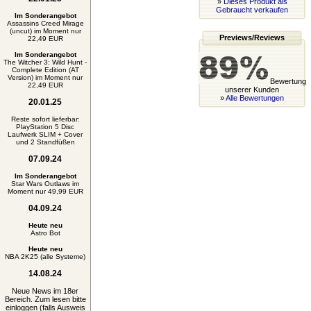
»
Dieses Produkt als
Gebraucht verkaufen
Im Sonderangebot
Assassins Creed Mirage
(uncut) im Moment nur
Previews/Reviews
22,49 EUR
Im Sonderangebot
The Witcher 3: Wild Hunt -
Complete Edition (AT
Version) im Moment nur
Bewertung
22,49 EUR
unserer Kunden
»
Alle Bewertungen
20.01.25
Reste sofort lieferbar:
PlayStation 5 Disc
Laufwerk SLIM + Cover
und 2 Standfüßen
07.09.24
Im Sonderangebot
Star Wars Outlaws im
Moment nur 49,99 EUR
04.09.24
Heute neu
Astro Bot
Heute neu
NBA 2K25 (alle Systeme)
14.08.24
Neue News im 18er
Bereich. Zum lesen bitte
einloggen (falls Ausweis