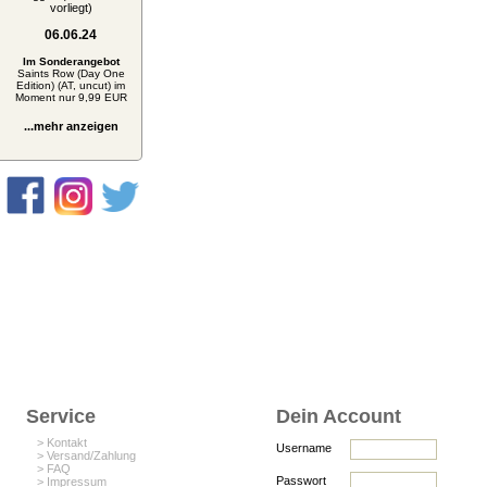
vorliegt)
06.06.24
Im Sonderangebot
Saints Row (Day One
Edition) (AT, uncut) im
Moment nur 9,99 EUR
...mehr anzeigen
Service
Dein Account
> Kontakt
Username
> Versand/Zahlung
> FAQ
Passwort
> Impressum