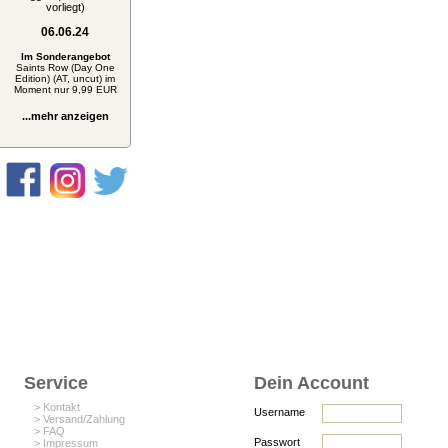
vorliegt)
06.06.24
Im Sonderangebot
Saints Row (Day One
Edition) (AT, uncut) im
Moment nur 9,99 EUR
...mehr anzeigen
Service
Dein Account
> Kontakt
Username
> Versand/Zahlung
> FAQ
Passwort
> Impressum