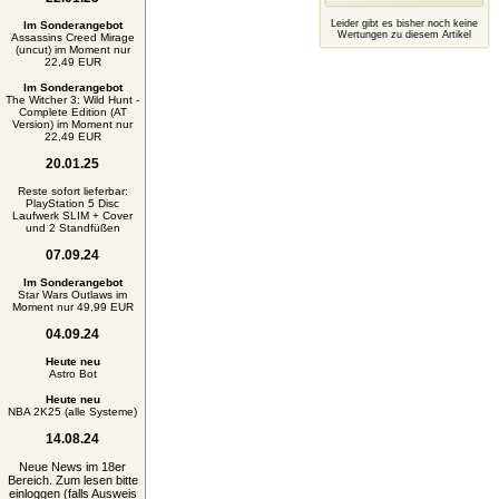
Leider gibt es bisher noch keine
Im Sonderangebot
Wertungen zu diesem Artikel
Assassins Creed Mirage
(uncut) im Moment nur
22,49 EUR
Im Sonderangebot
The Witcher 3: Wild Hunt -
Complete Edition (AT
Version) im Moment nur
22,49 EUR
20.01.25
Reste sofort lieferbar:
PlayStation 5 Disc
Laufwerk SLIM + Cover
und 2 Standfüßen
07.09.24
Im Sonderangebot
Star Wars Outlaws im
Moment nur 49,99 EUR
04.09.24
Heute neu
Astro Bot
Heute neu
NBA 2K25 (alle Systeme)
14.08.24
Neue News im 18er
Bereich. Zum lesen bitte
einloggen (falls Ausweis