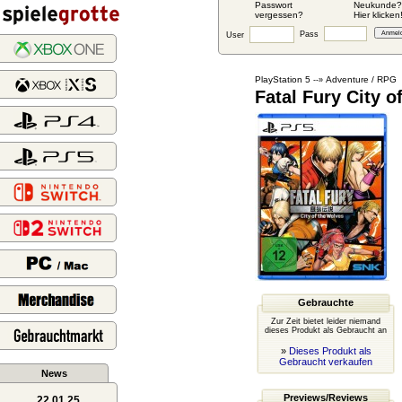
Passwort
Neukunde?
vergessen?
Hier klicken
Pass
User
PlayStation 5
Adventure / RPG
--»
Fatal Fury City o
Gebrauchte
Zur Zeit bietet leider niemand
dieses Produkt als Gebraucht an
»
Dieses Produkt als
Gebraucht verkaufen
News
Previews/Reviews
22.01.25