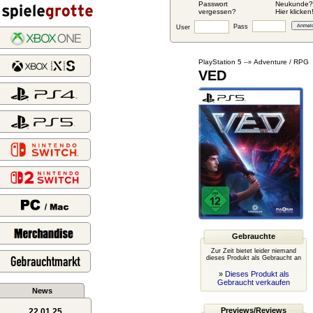
Passwort
Neukunde?
vergessen?
Hier klicken
Pass
User
PlayStation 5
Adventure / RPG
--»
VED
Gebrauchte
Zur Zeit bietet leider niemand
dieses Produkt als Gebraucht an
»
Dieses Produkt als
Gebraucht verkaufen
News
Previews/Reviews
22.01.25