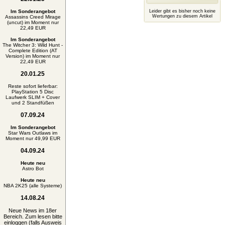
Im Sonderangebot
Leider gibt es bisher noch keine
Wertungen zu diesem Artikel
Assassins Creed Mirage
(uncut) im Moment nur
22,49 EUR
Im Sonderangebot
The Witcher 3: Wild Hunt -
Complete Edition (AT
Version) im Moment nur
22,49 EUR
20.01.25
Reste sofort lieferbar:
PlayStation 5 Disc
Laufwerk SLIM + Cover
und 2 Standfüßen
07.09.24
Im Sonderangebot
Star Wars Outlaws im
Moment nur 49,99 EUR
04.09.24
Heute neu
Astro Bot
Heute neu
NBA 2K25 (alle Systeme)
14.08.24
Neue News im 18er
Bereich. Zum lesen bitte
einloggen (falls Ausweis