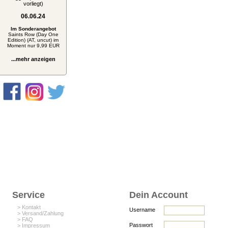
vorliegt)
06.06.24
Im Sonderangebot
Saints Row (Day One
Edition) (AT, uncut) im
Moment nur 9,99 EUR
...mehr anzeigen
Service
Dein Account
> Kontakt
Username
> Versand/Zahlung
> FAQ
Passwort
> Impressum