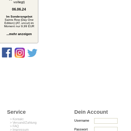
vorliegt)
06.06.24
Im Sonderangebot
Saints Row (Day One
Edition) (AT, uncut) im
Moment nur 9,99 EUR
...mehr anzeigen
Service
Dein Account
> Kontakt
Username
> Versand/Zahlung
> FAQ
Passwort
> Impressum