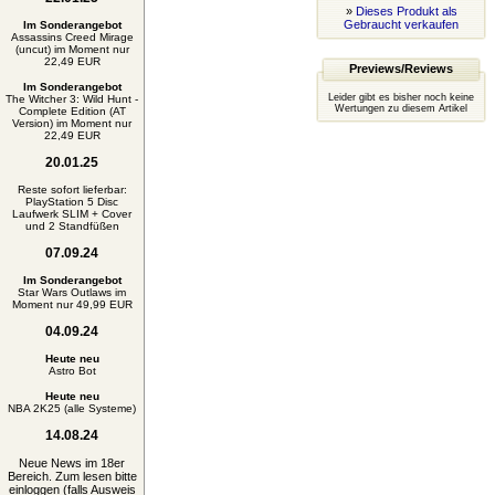
»
Dieses Produkt als
Gebraucht verkaufen
Im Sonderangebot
Assassins Creed Mirage
(uncut) im Moment nur
22,49 EUR
Previews/Reviews
Im Sonderangebot
Leider gibt es bisher noch keine
The Witcher 3: Wild Hunt -
Wertungen zu diesem Artikel
Complete Edition (AT
Version) im Moment nur
22,49 EUR
20.01.25
Reste sofort lieferbar:
PlayStation 5 Disc
Laufwerk SLIM + Cover
und 2 Standfüßen
07.09.24
Im Sonderangebot
Star Wars Outlaws im
Moment nur 49,99 EUR
04.09.24
Heute neu
Astro Bot
Heute neu
NBA 2K25 (alle Systeme)
14.08.24
Neue News im 18er
Bereich. Zum lesen bitte
einloggen (falls Ausweis