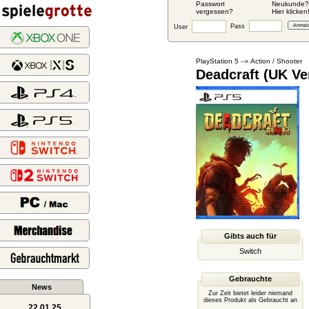
Passwort
Neukunde?
vergessen?
Hier klicken
Pass
User
PlayStation 5
Action / Shooter
--»
Deadcraft (UK Ve
Gibts auch für
Switch
Gebrauchte
News
Zur Zeit bietet leider niemand
dieses Produkt als Gebraucht an
22.01.25