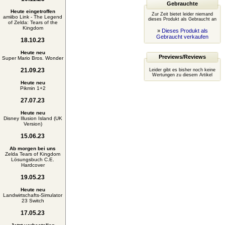
Gebrauchte
Heute eingetroffen
Zur Zeit bietet leider niemand
amiibo Link - The Legend
dieses Produkt als Gebraucht an
of Zelda: Tears of the
Kingdom
»
Dieses Produkt als
Gebraucht verkaufen
18.10.23
Heute neu
Previews/Reviews
Super Mario Bros. Wonder
21.09.23
Leider gibt es bisher noch keine
Wertungen zu diesem Artikel
Heute neu
Pikmin 1+2
27.07.23
Heute neu
Disney Illusion Island (UK
Version)
15.06.23
Ab morgen bei uns
Zelda Tears of Kingdom
Lösungsbuch C.E.
Hardcover
19.05.23
Heute neu
Landwirtschafts-Simulator
23 Switch
17.05.23