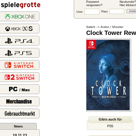
Passwort
Neukunde?
vergessen?
Hier klicken
Pass
User
Switch
Action / Shooter
--»
Clock Tower Rew
Gibts auch für
PS5
News
10.11.23