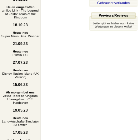
Gebraucht verkaufen
Heute eingetroffen
amiibo Link - The Legend
of Zelda: Tears of the
Previews/Reviews
Kingdom
Leider gibt es bisher noch keine
18.10.23
Wertungen zu diesem Artikel
Heute neu
Super Mario Bros. Wonder
21.09.23
Heute neu
Pikmin 1+2
27.07.23
Heute neu
Disney Illusion Island (UK
Version)
15.06.23
Ab morgen bei uns
Zelda Tears of Kingdom
Lösungsbuch C.E.
Hardcover
19.05.23
Heute neu
Landwirtschafts-Simulator
23 Switch
17.05.23