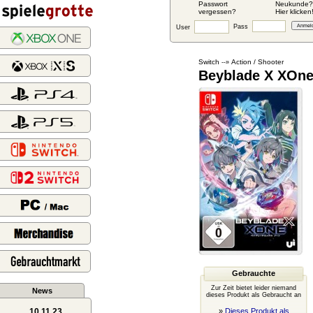
Passwort
Neukunde?
vergessen?
Hier klicken
Pass
User
Switch
Action / Shooter
--»
Beyblade X XOn
Gebrauchte
Zur Zeit bietet leider niemand
News
dieses Produkt als Gebraucht an
10.11.23
»
Dieses Produkt als