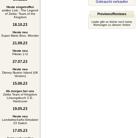
Gebraucht verkaufen
Heute eingetroffen
amiibo Link - The Legend
of Zelda: Tears of the
Previews/Reviews
Kingdom
Leider gibt es bisher noch keine
18.10.23
Wertungen zu diesem Artikel
Heute neu
Super Mario Bros. Wonder
21.09.23
Heute neu
Pikmin 1+2
27.07.23
Heute neu
Disney Illusion Island (UK
Version)
15.06.23
Ab morgen bei uns
Zelda Tears of Kingdom
Lösungsbuch C.E.
Hardcover
19.05.23
Heute neu
Landwirtschafts-Simulator
23 Switch
17.05.23