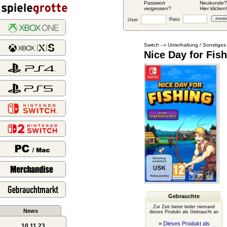
Passwort
Neukunde?
vergessen?
Hier klicken
Pass
User
Switch
Unterhaltung / Sonstiges
--»
Nice Day for Fis
Gebrauchte
Zur Zeit bietet leider niemand
News
dieses Produkt als Gebraucht an
»
Dieses Produkt als
10.11.23