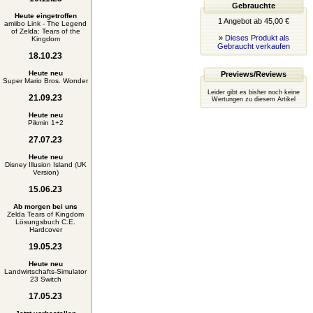
Gebrauchte
Heute eingetroffen
1 Angebot ab 45,00 €
amiibo Link - The Legend
of Zelda: Tears of the
»
Dieses Produkt als
Kingdom
Gebraucht verkaufen
18.10.23
Heute neu
Previews/Reviews
Super Mario Bros. Wonder
Leider gibt es bisher noch keine
21.09.23
Wertungen zu diesem Artikel
Heute neu
Pikmin 1+2
27.07.23
Heute neu
Disney Illusion Island (UK
Version)
15.06.23
Ab morgen bei uns
Zelda Tears of Kingdom
Lösungsbuch C.E.
Hardcover
19.05.23
Heute neu
Landwirtschafts-Simulator
23 Switch
17.05.23