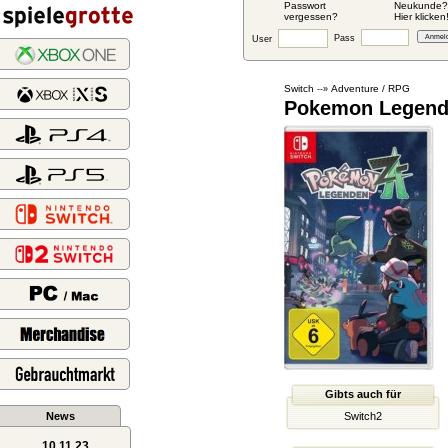
Passwort
Neukunde?
vergessen?
Hier klicken
Pass
User
Switch
Adventure / RPG
--»
Pokemon Legend
Gibts auch für
News
Switch2
10.11.23