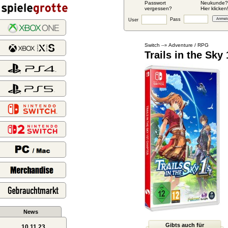
Passwort
Neukunde?
vergessen?
Hier klicken
Pass
User
Switch
Adventure / RPG
--»
Trails in the Sky
News
Gibts auch für
10.11.23