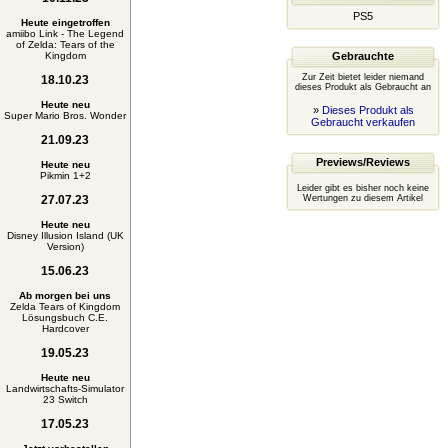
PS5
Heute eingetroffen
amiibo Link - The Legend
of Zelda: Tears of the
Kingdom
Gebrauchte
Zur Zeit bietet leider niemand
18.10.23
dieses Produkt als Gebraucht an
Heute neu
»
Dieses Produkt als
Super Mario Bros. Wonder
Gebraucht verkaufen
21.09.23
Previews/Reviews
Heute neu
Pikmin 1+2
Leider gibt es bisher noch keine
27.07.23
Wertungen zu diesem Artikel
Heute neu
Disney Illusion Island (UK
Version)
15.06.23
Ab morgen bei uns
Zelda Tears of Kingdom
Lösungsbuch C.E.
Hardcover
19.05.23
Heute neu
Landwirtschafts-Simulator
23 Switch
17.05.23