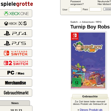
Passwort
Neukunde?
vergessen?
Hier klicken
Pass
User
Switch
Adventure / RPG
--»
Turnip Boy Robs
Gebrauchte
Zur Zeit bietet leider niemand
News
dieses Produkt als Gebraucht an
»
Dieses Produkt als
10.11.23