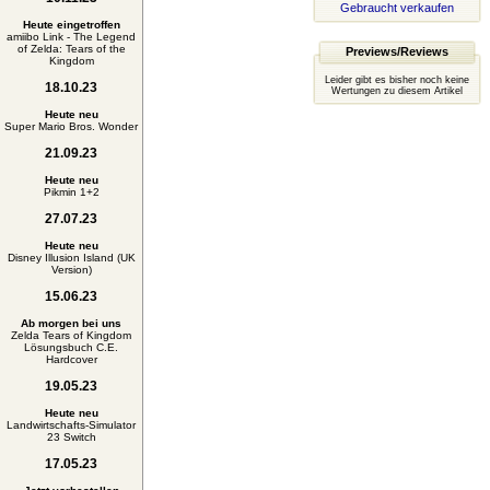
Gebraucht verkaufen
Heute eingetroffen
amiibo Link - The Legend
of Zelda: Tears of the
Previews/Reviews
Kingdom
Leider gibt es bisher noch keine
18.10.23
Wertungen zu diesem Artikel
Heute neu
Super Mario Bros. Wonder
21.09.23
Heute neu
Pikmin 1+2
27.07.23
Heute neu
Disney Illusion Island (UK
Version)
15.06.23
Ab morgen bei uns
Zelda Tears of Kingdom
Lösungsbuch C.E.
Hardcover
19.05.23
Heute neu
Landwirtschafts-Simulator
23 Switch
17.05.23