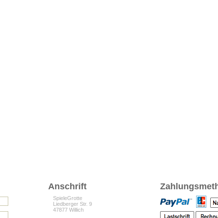
Anschrift
Zahlungsmet
SpieleGrotte
Liedberger Str. 9
47877 Willich