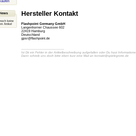
kaufen
Hersteller Kontakt
views
 noch keine
Flashpoint Germany GmbH
m Artikel
Langenhorner Chaussee 602
22419 Hamburg
Deutschland
gpsr@flashpoint.de
-----------------------------------------------
Ist Dir ein Fehler in der Artikelbeschreibung aufgefallen oder Du hast Information
Dann schreib uns doch bitte eben kurz eine Mail an
kontakt@spielegrotte.de