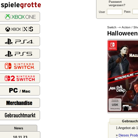
Passwort
vergessen?
Pass
User
Switch
Action / Sh
--»
Halloween
Gebrauch
1 Angebot ab 1
News
»
Dieses Produ
10.11.23