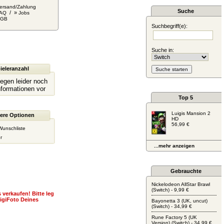
ersand/Zahlung
Suche
/ »
AQ
Jobs
AGB
Suchbegriff(e):
Suche in:
ieleranzahl
liegen leider noch
nformationen vor
Top 5
Luigis Mansion 2
ere Optionen
HD
56,99 €
Wunschliste
r
...mehr anzeigen
Gebrauchte
Nickelodeon AllStar Brawl
(Switch) - 9,99 €
 verkaufen! Bitte leg
igiFoto Deines
Bayonetta 3 (UK, uncut)
(Switch) - 34,99 €
Rune Factory 5 (UK
Version) (Switch) - 34,99 €