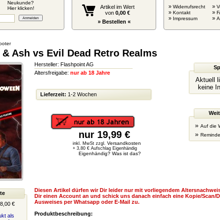
Neukunde?
»
»
Artikel im Wert
Widerrufsrecht
V
Hier klicken!
»
»
von
0,00 €
Kontakt
F
»
»
Impressum
» Bestellen «
ooter
 & Ash vs Evil Dead Retro Realms
Hersteller: Flashpoint AG
Sp
Altersfreigabe:
nur ab 18 Jahre
Aktuell 
keine I
Lieferzeit:
1-2 Wochen
Weit
»
Auf die 
nur 19,99 €
»
Reminde
Versandkosten
inkl. MwSt zzgl.
+ 3,80 € Aufschlag Eigenhändig
Eigenhändig? Was ist das?
Diesen Artikel dürfen wir Dir leider nur mit vorliegendem Altersnachweis
te
Dir einen Account an und schick uns danach einfach eine Kopie/Scan/D
Ausweises per Whatsapp oder E-Mail zu.
8,00 €
Produktbeschreibung:
kt als