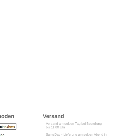
hoden
Versand
Versand am selben Tag bei Bestellung
bis 11:00 Uhr
SameDay - Lieferung am selben Abend in