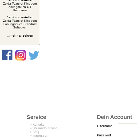
Jetzt vorbestellen
Zelda Tears of Kingdom
Lösungsbuch C.E.
Hardcover
Jetzt vorbestellen
Zelda Tears of Kingdom
Lösungsbuch Standard
Softcover
...mehr anzeigen
Service
Dein Account
> Kontakt
Username
> Versand/Zahlung
> FAQ
Passwort
> Impressum