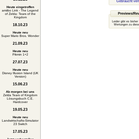
Gebraucht ver
Heute eingetroffen
amiibo Link - The Legend
Previews/Re
of Zelda: Tears of the
Kingdom
Leider gibt es bisher
18.10.23
Wertungen zu diese
Heute neu
Super Mario Bros. Wonder
21.09.23
Heute neu
Pikmin 1+2
27.07.23
Heute neu
Disney Illusion Island (UK
Version)
15.06.23
Ab morgen bei uns
Zelda Tears of Kingdom
Lösungsbuch C.E.
Hardcover
19.05.23
Heute neu
Landwirtschafts-Simulator
23 Switch
17.05.23