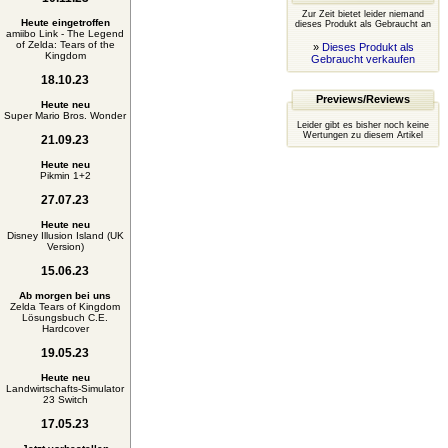
Zur Zeit bietet leider niemand
Heute eingetroffen
dieses Produkt als Gebraucht an
amiibo Link - The Legend
of Zelda: Tears of the
»
Dieses Produkt als
Kingdom
Gebraucht verkaufen
18.10.23
Previews/Reviews
Heute neu
Super Mario Bros. Wonder
Leider gibt es bisher noch keine
Wertungen zu diesem Artikel
21.09.23
Heute neu
Pikmin 1+2
27.07.23
Heute neu
Disney Illusion Island (UK
Version)
15.06.23
Ab morgen bei uns
Zelda Tears of Kingdom
Lösungsbuch C.E.
Hardcover
19.05.23
Heute neu
Landwirtschafts-Simulator
23 Switch
17.05.23