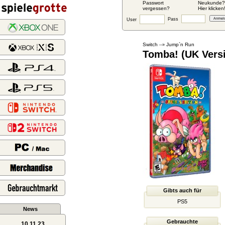
Passwort
Neukunde?
vergessen?
Hier klicken
Pass
User
Switch
Jump`n Run
--»
Tomba! (UK Versi
Gibts auch für
PS5
News
Gebrauchte
10.11.23