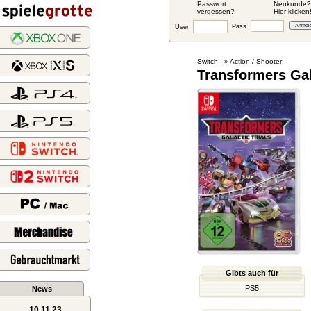
Passwort
Neukunde?
vergessen?
Hier klicken
Pass
User
Switch
Action / Shooter
--»
Transformers Gal
Gibts auch für
PS5
News
10.11.23