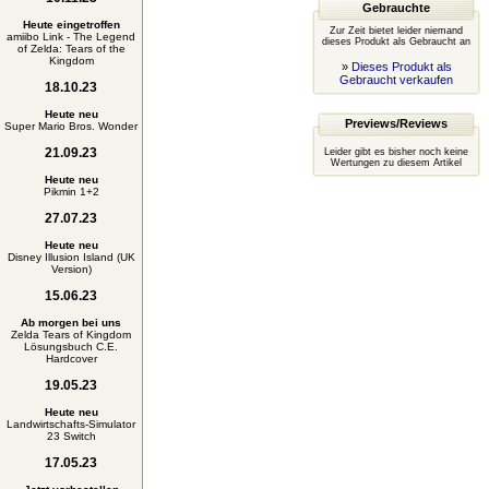
Gebrauchte
Heute eingetroffen
Zur Zeit bietet leider niemand
amiibo Link - The Legend
dieses Produkt als Gebraucht an
of Zelda: Tears of the
Kingdom
»
Dieses Produkt als
Gebraucht verkaufen
18.10.23
Heute neu
Previews/Reviews
Super Mario Bros. Wonder
21.09.23
Leider gibt es bisher noch keine
Wertungen zu diesem Artikel
Heute neu
Pikmin 1+2
27.07.23
Heute neu
Disney Illusion Island (UK
Version)
15.06.23
Ab morgen bei uns
Zelda Tears of Kingdom
Lösungsbuch C.E.
Hardcover
19.05.23
Heute neu
Landwirtschafts-Simulator
23 Switch
17.05.23