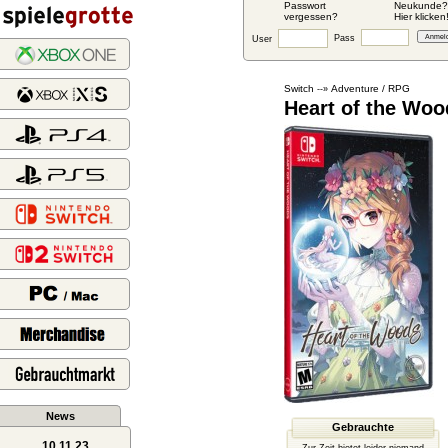
Passwort
Neukunde?
vergessen?
Hier klicken
Pass
User
Switch
Adventure / RPG
--»
Heart of the Woo
News
Gebrauchte
10.11.23