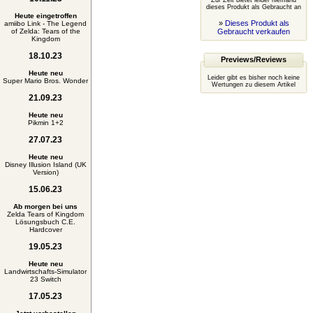
Zur Zeit bietet leider niemand
dieses Produkt als Gebraucht an
Heute eingetroffen
»
Dieses Produkt als
amiibo Link - The Legend
of Zelda: Tears of the
Gebraucht verkaufen
Kingdom
18.10.23
Previews/Reviews
Heute neu
Leider gibt es bisher noch keine
Super Mario Bros. Wonder
Wertungen zu diesem Artikel
21.09.23
Heute neu
Pikmin 1+2
27.07.23
Heute neu
Disney Illusion Island (UK
Version)
15.06.23
Ab morgen bei uns
Zelda Tears of Kingdom
Lösungsbuch C.E.
Hardcover
19.05.23
Heute neu
Landwirtschafts-Simulator
23 Switch
17.05.23