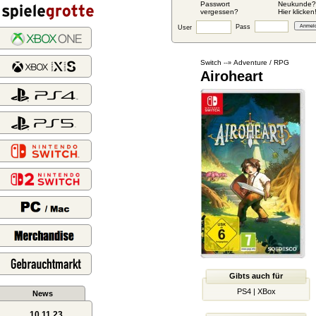
Passwort
Neukunde?
vergessen?
Hier klicken
Pass
User
Switch
Adventure / RPG
--»
Airoheart
Gibts auch für
PS4
|
XBox
News
10.11.23