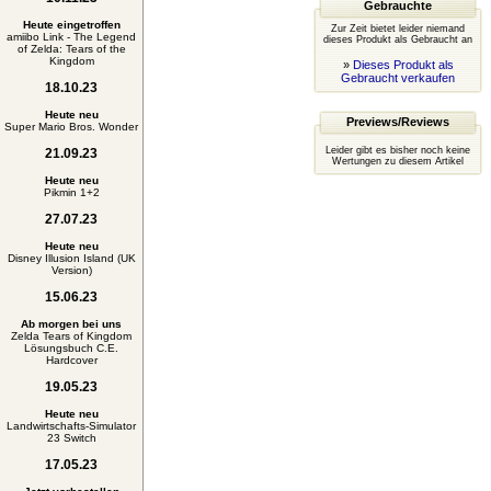
Gebrauchte
Heute eingetroffen
Zur Zeit bietet leider niemand
amiibo Link - The Legend
dieses Produkt als Gebraucht an
of Zelda: Tears of the
Kingdom
»
Dieses Produkt als
Gebraucht verkaufen
18.10.23
Heute neu
Previews/Reviews
Super Mario Bros. Wonder
Leider gibt es bisher noch keine
21.09.23
Wertungen zu diesem Artikel
Heute neu
Pikmin 1+2
27.07.23
Heute neu
Disney Illusion Island (UK
Version)
15.06.23
Ab morgen bei uns
Zelda Tears of Kingdom
Lösungsbuch C.E.
Hardcover
19.05.23
Heute neu
Landwirtschafts-Simulator
23 Switch
17.05.23