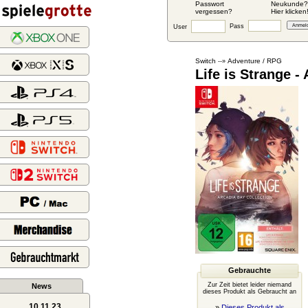
Passwort
Neukunde?
vergessen?
Hier klicken
Pass
User
Switch
Adventure / RPG
--»
Life is Strange -
Gebrauchte
Zur Zeit bietet leider niemand
News
dieses Produkt als Gebraucht an
10.11.23
»
Dieses Produkt als