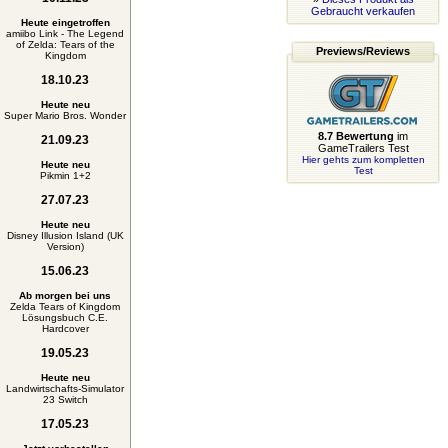
Gebraucht verkaufen
Heute eingetroffen
amiibo Link - The Legend
of Zelda: Tears of the
Previews/Reviews
Kingdom
18.10.23
Heute neu
Super Mario Bros. Wonder
8.7 Bewertung
im
21.09.23
GameTrailers Test
Hier gehts zum kompletten
Heute neu
Test
Pikmin 1+2
27.07.23
Heute neu
Disney Illusion Island (UK
Version)
15.06.23
Ab morgen bei uns
Zelda Tears of Kingdom
Lösungsbuch C.E.
Hardcover
19.05.23
Heute neu
Landwirtschafts-Simulator
23 Switch
17.05.23