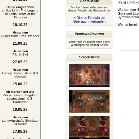
Gebrauchte
Squig zurückz
Heute eingetroffen
Zur Zeit bietet leider niemand
Warhammer 40.
amiibo Link - The Legend
dieses Produkt als Gebraucht an
Gore und Expl
of Zelda: Tears of the
Symbiontenkul
Kingdom
»
Dieses Produkt als
Gebraucht verkaufen
18.10.23
Wer ist bereit
Heute neu
Previews/Reviews
Super Mario Bros. Wonder
Leider gibt es bisher noch keine
21.09.23
Wertungen zu diesem Artikel
Heute neu
Pikmin 1+2
Screenshots
27.07.23
Heute neu
Disney Illusion Island (UK
Version)
15.06.23
Ab morgen bei uns
Zelda Tears of Kingdom
Lösungsbuch C.E.
Hardcover
19.05.23
Heute neu
Landwirtschafts-Simulator
23 Switch
17.05.23