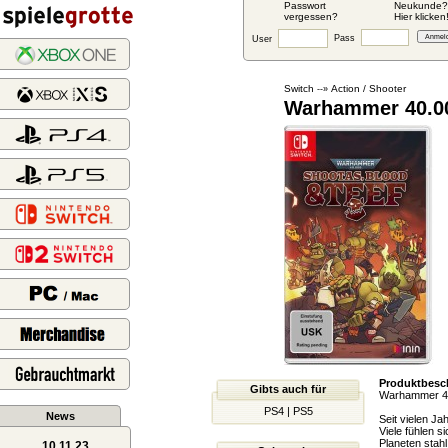
Passwort
Neukunde?
vergessen?
Hier klicken
Pass
User
Switch
Action / Shooter
--»
Warhammer 40.00
Produktbesc
Gibts auch für
Warhammer 40
PS4
|
PS5
News
Seit vielen Ja
Viele fühlen 
Planeten stah
10.11.23