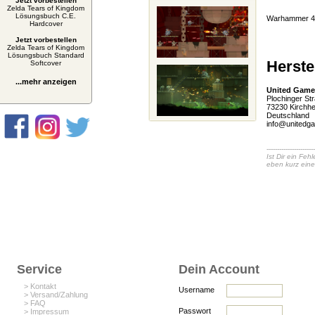
Jetzt vorbestellen
Zelda Tears of Kingdom
Lösungsbuch C.E.
Warhammer 40
Hardcover
Jetzt vorbestellen
Zelda Tears of Kingdom
Lösungsbuch Standard
Herste
Softcover
...mehr anzeigen
United Game
Plochinger St
73230 Kirchh
Deutschland
info@unitedg
-----------------------
Ist Dir ein Fe
eben kurz eine
Service
Dein Account
> Kontakt
Username
> Versand/Zahlung
> FAQ
Passwort
> Impressum