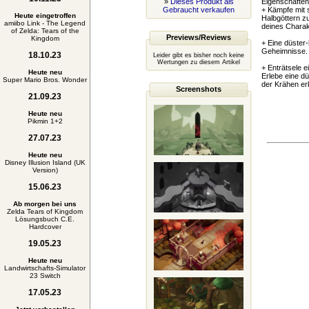
»
Dieses Produkt als
Eigenschaften
Gebraucht verkaufen
+ Kämpfe mit 
Heute eingetroffen
Halbgöttern zu
amiibo Link - The Legend
deines Charak
of Zelda: Tears of the
Previews/Reviews
Kingdom
+ Eine düster
Geheimnisse. 
18.10.23
Leider gibt es bisher noch keine
Wertungen zu diesem Artikel
+ Enträtsele 
Heute neu
Erlebe eine d
Super Mario Bros. Wonder
der Krähen er
Screenshots
21.09.23
Heute neu
Pikmin 1+2
27.07.23
Heute neu
Disney Illusion Island (UK
Version)
15.06.23
Ab morgen bei uns
Zelda Tears of Kingdom
Lösungsbuch C.E.
Hardcover
19.05.23
Heute neu
Landwirtschafts-Simulator
23 Switch
17.05.23