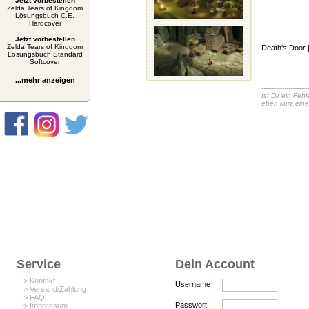
Jetzt vorbestellen
Zelda Tears of Kingdom
Lösungsbuch C.E.
Hardcover
Jetzt vorbestellen
Zelda Tears of Kingdom
Death's Door
Lösungsbuch Standard
Softcover
...mehr anzeigen
-----------------------
Ist Dir ein Fe
eben kurz eine
Service
Dein Account
> Kontakt
Username
> Versand/Zahlung
> FAQ
Passwort
> Impressum