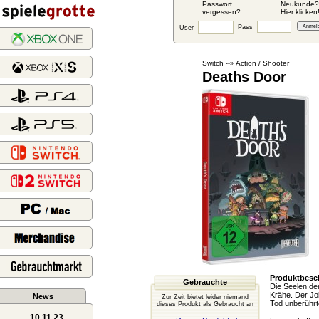
Passwort
Neukunde?
vergessen?
Hier klicken
Pass
User
Switch
Action / Shooter
--»
Deaths Door
Produktbesc
Gebrauchte
Die Seelen der
Krähe. Der Job
News
Zur Zeit bietet leider niemand
Tod unberührt
dieses Produkt als Gebraucht an
10.11.23