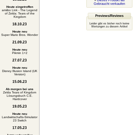
»
Dieses Produkt als
Gebraucht verkaufen
Heute eingetroffen
amiibo Link - The Legend
of Zelda: Tears of the
Previews/Reviews
Kingdom
18.10.23
Leider gibt es bisher noch keine
Wertungen zu diesem Artikel
Heute neu
Super Mario Bros. Wonder
21.09.23
Heute neu
Pikmin 1+2
27.07.23
Heute neu
Disney Illusion Island (UK
Version)
15.06.23
Ab morgen bei uns
Zelda Tears of Kingdom
Lösungsbuch C.E.
Hardcover
19.05.23
Heute neu
Landwirtschafts-Simulator
23 Switch
17.05.23