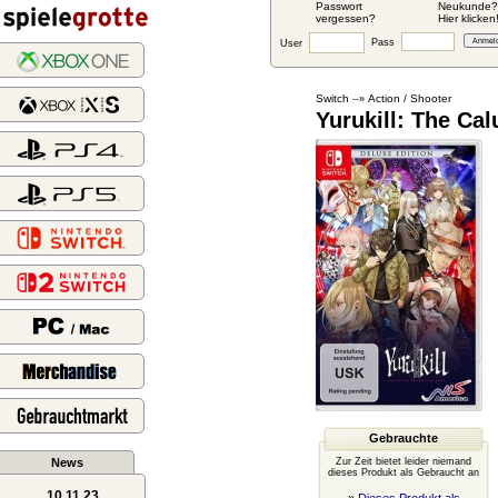
Passwort
Neukunde?
vergessen?
Hier klicken
Pass
User
Switch
Action / Shooter
--»
Yurukill: The Ca
Gebrauchte
News
Zur Zeit bietet leider niemand
dieses Produkt als Gebraucht an
10.11.23