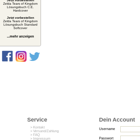
Jetzt vorbestellen
Zelda Tears of Kingdom
Lösungsbuch C.E.
Hardcover
Jetzt vorbestellen
Zelda Tears of Kingdom
Lösungsbuch Standard
Softcover
...mehr anzeigen
Service
Dein Account
> Kontakt
Username
> Versand/Zahlung
> FAQ
Passwort
> Impressum