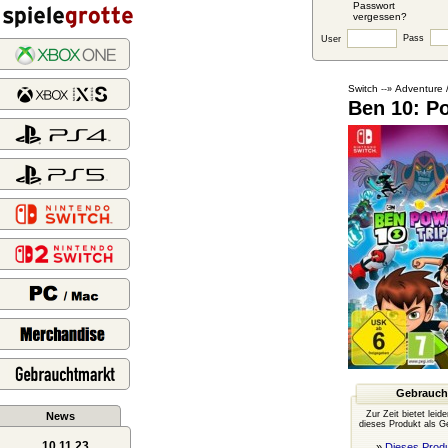
Passwort
vergessen?
Pass
User
Switch
Adventure 
--»
Ben 10: P
Gebrauch
Zur Zeit bietet leid
News
dieses Produkt als G
10.11.23
»
Dieses Produ