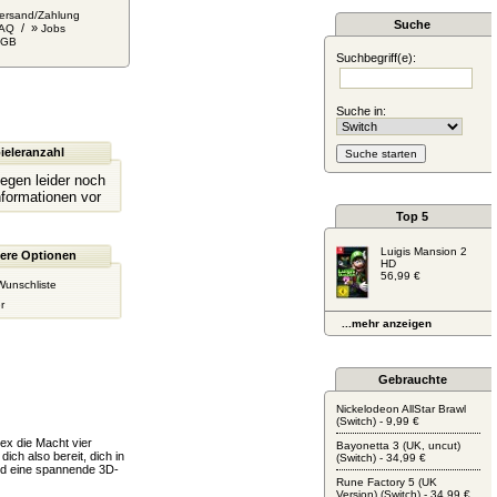
ersand/Zahlung
Suche
/ »
AQ
Jobs
AGB
Suchbegriff(e):
Suche in:
ieleranzahl
liegen leider noch
nformationen vor
Top 5
Luigis Mansion 2
ere Optionen
HD
56,99 €
Wunschliste
r
...mehr anzeigen
Gebrauchte
Nickelodeon AllStar Brawl
(Switch) - 9,99 €
ex die Macht vier
Bayonetta 3 (UK, uncut)
ich also bereit, dich in
(Switch) - 34,99 €
nd eine spannende 3D-
Rune Factory 5 (UK
Version) (Switch) - 34,99 €