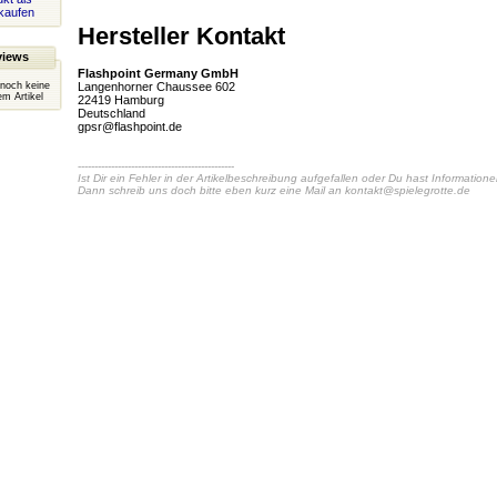
kaufen
Hersteller Kontakt
views
Flashpoint Germany GmbH
 noch keine
Langenhorner Chaussee 602
m Artikel
22419 Hamburg
Deutschland
gpsr@flashpoint.de
-----------------------------------------------
Ist Dir ein Fehler in der Artikelbeschreibung aufgefallen oder Du hast Information
Dann schreib uns doch bitte eben kurz eine Mail an
kontakt@spielegrotte.de