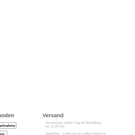
hoden
Versand
Versand am selben Tag bei Bestellung
bis 11:00 Uhr
SameDay - Lieferung am selben Abend in