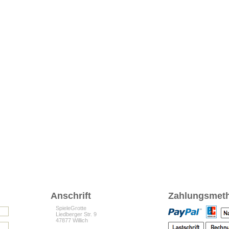
Anschrift
Zahlungsmet
SpieleGrotte
Liedberger Str. 9
47877 Willich