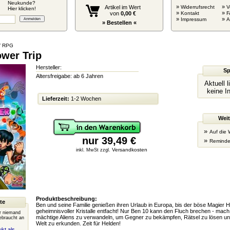
Neukunde?
»
»
Artikel im Wert
Widerrufsrecht
V
Hier klicken!
»
»
von
0,00 €
Kontakt
F
»
»
Impressum
» Bestellen «
/ RPG
ower Trip
Hersteller:
Sp
Altersfreigabe: ab 6 Jahren
Aktuell 
keine I
Lieferzeit:
1-2 Wochen
Weit
»
Auf die 
nur 39,49 €
»
Reminde
Versandkosten
inkl. MwSt zzgl.
Produktbeschreibung:
te
Ben und seine Familie genießen ihren Urlaub in Europa, bis der böse Magier H
geheimnisvoller Kristalle entfacht! Nur Ben 10 kann den Fluch brechen - mach d
er niemand
mächtige Aliens zu verwandeln, um Gegner zu bekämpfen, Rätsel zu lösen u
ebraucht an
Welt zu erkunden. Zeit für Helden!
kt als