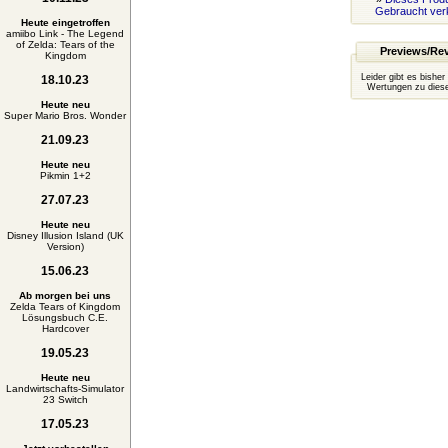
Gebraucht ver
Heute eingetroffen
amiibo Link - The Legend
of Zelda: Tears of the
Previews/Re
Kingdom
Leider gibt es bisher
18.10.23
Wertungen zu diese
Heute neu
Super Mario Bros. Wonder
21.09.23
Heute neu
Pikmin 1+2
27.07.23
Heute neu
Disney Illusion Island (UK
Version)
15.06.23
Ab morgen bei uns
Zelda Tears of Kingdom
Lösungsbuch C.E.
Hardcover
19.05.23
Heute neu
Landwirtschafts-Simulator
23 Switch
17.05.23